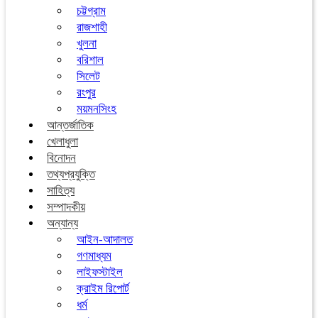
চট্টগ্রাম
রাজশাহী
খুলনা
বরিশাল
সিলেট
রংপুর
ময়মনসিংহ
আন্তর্জাতিক
খেলাধুলা
বিনোদন
তথ্যপ্রযুক্তি
সাহিত্য
সম্পাদকীয়
অন্যান্য
আইন-আদালত
গণমাধ্যম
লাইফস্টাইল
ক্রাইম রিপোর্ট
ধর্ম