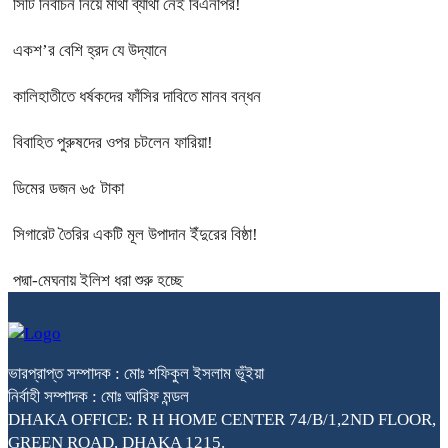
সিটি নির্বাচন নিয়ে মাথা ব্যাথা নেই বিএনপির!
একশ’র বেশি হ্রদ যে উদ্যানে
কালিহাতীতে ধর্ষকদের ফাঁসির দাবিতে মানব বন্ধন
বিবাহিত পুরুষদের ওপর চটলেন ফারিয়া!
ডিমের ডজন ৬৫ টাকা
সিগারেট তৈরির একটি মূল উপাদান ইঁদুরের বিষ্ঠা!
পদ্মা-মেঘনায় ইলিশ ধরা শুরু হচ্ছে
ভারপ্রাপ্ত সম্পাদক : মোঃ শফিকুল ইসলাম ভূঁইয়া
নির্বাহী সম্পাদক : মোঃ আরিফ মন্ডল
DHAKA OFFICE: R H HOME CENTER 74/B/1,2ND FLOOR,
GREEN ROAD, DHAKA 1215.