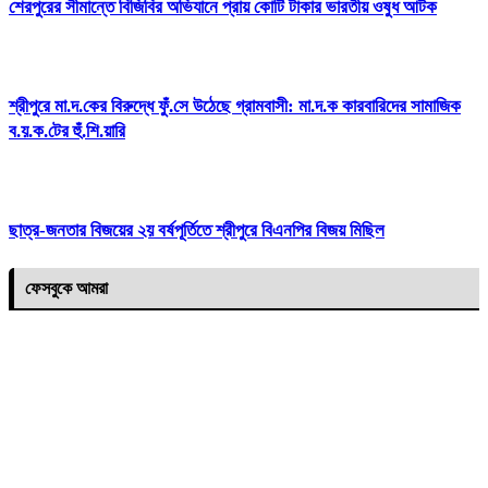
শেরপুরের সীমান্তে বিজিবির অভিযানে প্রায় কোটি টাকার ভারতীয় ওষুধ আটক
শ্রীপুরে মা.দ.কের বিরুদ্ধে ফুঁ.সে উঠেছে গ্রামবাসী: মা.দ.ক কারবারিদের সামাজিক
ব.য়.ক.টের হুঁ.শি.য়ারি
ছাত্র-জনতার বিজয়ের ২য় বর্ষপূর্তিতে শ্রীপুরে বিএনপির বিজয় মিছিল
ফেসবুকে আমরা