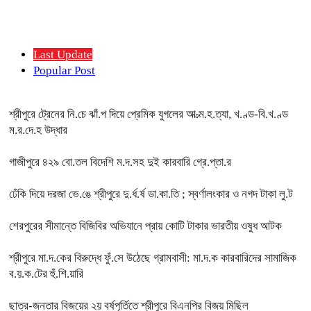
Last Update
Popular Post
শ্রীপুরে ট্রেনের নি.চে ঝাঁ.প দিয়ে প্রেমিক যুগলের আ.ত্ম.হ.ত্যা, খ.ণ্ড-বি.খ.ণ্ড
ম.র.দে.হ উদ্ধার
গাজীপুরে ৪২৯ বো.তল বিদেশি ম.দ.সহ দুই কারবারি গ্রে.প্তা.র
ঢেঁকি দিয়ে দরজা ভে.ঙে শ্রীপুরে দু.র্ধ.র্ষ ডা.কা.তি ; স্বর্ণালংকার ও নগদ টাকা লু.ট
শেরপুরের সীমান্তে বিজিবির অভিযানে প্রায় কোটি টাকার ভারতীয় ওষুধ আটক
শ্রীপুরে মা.দ.কের বিরুদ্ধে ফুঁ.সে উঠেছে গ্রামবাসী: মা.দ.ক কারবারিদের সামাজিক
ব.য়.ক.টের হুঁ.শি.য়ারি
ছাত্র-জনতার বিজয়ের ২য় বর্ষপূর্তিতে শ্রীপুরে বিএনপির বিজয় মিছিল