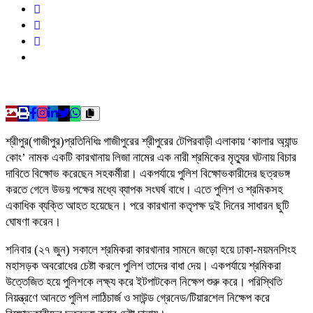
শ্রীপুর(গাজীপুর)প্রতিনিধিঃ গাজীপুরের শ্রীপুরের টেপিরবাড়ী এলাকায় ‘কালার অ্যান্ড
কোং’ নামক একটি কারখানায় লিজা নামের এক নারী শ্রমিকের মৃত্যুর ঘটনায় বিচার
দাবিতে বিক্ষোভ করেছেন সহকর্মীরা। একপর্যায়ে পুলিশ বিক্ষোভকারীদের ছত্রভঙ্গ
করতে গেলে উভয় পক্ষের মধ্যে ব্যাপক সংঘর্ষ বাধে। এতে পুলিশ ও শ্রমিকসহ
একাধিক ব্যক্তি আহত হয়েছেন। পরে কারখানা কতৃপক্ষ দুই দিনের সাধারন ছুটি
ঘোষণা করেন।
​শনিবার (২৭ জুন) সকালে শ্রমিকরা কারখানার সামনে জড়ো হয়ে ঢাকা-ময়মনসিংহ
মহাসড়ক অবরোধের চেষ্টা করলে পুলিশ তাদের বাধা দেয়। একপর্যায়ে শ্রমিকরা
উত্তেজিত হয়ে পুলিশকে লক্ষ্য করে ইটপাটকেল নিক্ষেপ শুরু করে। পরিস্থিতি
নিয়ন্ত্রণে আনতে পুলিশ লাঠিচার্জ ও সাউন্ড গ্রেনেড/টিয়ারশেল নিক্ষেপ করে