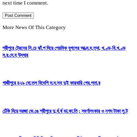
next time I comment.
More News Of This Category
শ্রীপুরে ট্রেনের নি.চে ঝাঁ.প দিয়ে প্রেমিক যুগলের আ.ত্ম.হ.ত্যা, খ.ণ্ড-বি.খ.ণ্ড
ম.র.দে.হ উদ্ধার
গাজীপুরে ৪২৯ বো.তল বিদেশি ম.দ.সহ দুই কারবারি গ্রে.প্তা.র
ঢেঁকি দিয়ে দরজা ভে.ঙে শ্রীপুরে দু.র্ধ.র্ষ ডা.কা.তি ; স্বর্ণালংকার ও নগদ টাকা লু.ট