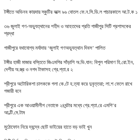
টঙ্গীতে অভিনব কায়দায় স্কুটির বক্সে ৯৬ বোতল ফে.ন.সি.ডি.ল পাচারকালে আ.ট.ক ১
৩৬ জুলাই গণ-অভ্যুত্থানের শহীদ ও আহতদের প্রতি গাজীপুর সিটি প্রশাসকের
শ্রদ্ধা
গাজীপুরে যথাযোগ্য মর্যাদায় ‘জুলাই গণঅভ্যুত্থান দিবস’ পালিত
টঙ্গীর হাজী মাজার বস্তিতে জিএমপির সাঁড়াশি অ.ভি.যান: বিপুল পরিমাণ হি.রো.ইন,
দেশীয় অ.স্ত্র ও নগদ টাকাসহ গ্রে.প্তা.র ২
শ্রীপুরে অটোরিকশা চালককে গলা কে.টে হ.ত্যা করে দুবৃত্তরা; লা.শ ফেলে রাখে
গজারী বনে
শ্রীপুরে এক আওয়ামীলীগ নেতাকে ২৪ঘন্টার মধ্যে গ্রে.প্তা.রে এমপি’র
আ.ল্টি.মে.টাম
মুঠোফোন নিয়ে দ্বন্দ্বে ছোট ভাইয়ের হাতে বড় ভাই খুন