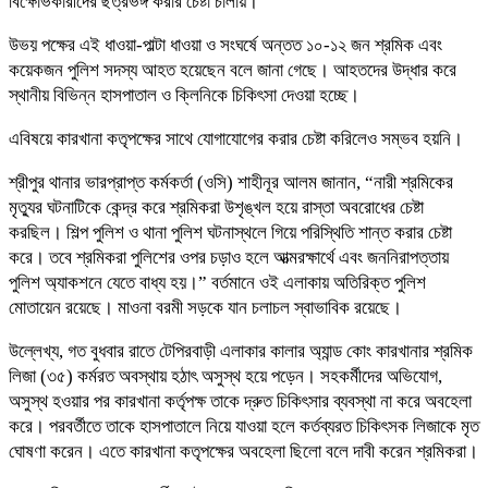
বিক্ষোভকারীদের ছত্রভঙ্গ করার চেষ্টা চালায়।
​উভয় পক্ষের এই ধাওয়া-পাল্টা ধাওয়া ও সংঘর্ষে অন্তত ১০-১২ জন শ্রমিক এবং
কয়েকজন পুলিশ সদস্য আহত হয়েছেন বলে জানা গেছে। আহতদের উদ্ধার করে
স্থানীয় বিভিন্ন হাসপাতাল ও ক্লিনিকে চিকিৎসা দেওয়া হচ্ছে।
এবিষয়ে কারখানা কতৃপক্ষের সাথে যোগাযোগের করার চেষ্টা করিলেও সম্ভব হয়নি।
​শ্রীপুর থানার ভারপ্রাপ্ত কর্মকর্তা (ওসি) শাহীনূর আলম জানান, “নারী শ্রমিকের
মৃত্যুর ঘটনাটিকে কেন্দ্র করে শ্রমিকরা উশৃঙ্খল হয়ে রাস্তা অবরোধের চেষ্টা
করছিল। শিল্প পুলিশ ও থানা পুলিশ ঘটনাস্থলে গিয়ে পরিস্থিতি শান্ত করার চেষ্টা
করে। তবে শ্রমিকরা পুলিশের ওপর চড়াও হলে আত্মরক্ষার্থে এবং জননিরাপত্তায়
পুলিশ অ্যাকশনে যেতে বাধ্য হয়।” বর্তমানে ওই এলাকায় অতিরিক্ত পুলিশ
মোতায়েন রয়েছে। মাওনা বরমী সড়কে যান চলাচল স্বাভাবিক রয়েছে।
উল্লেখ্য, গত বুধবার রাতে টেপিরবাড়ী এলাকার কালার অ্যান্ড কোং কারখানার শ্রমিক
লিজা (৩৫) কর্মরত অবস্থায় হঠাৎ অসুস্থ হয়ে পড়েন। সহকর্মীদের অভিযোগ,
অসুস্থ হওয়ার পর কারখানা কর্তৃপক্ষ তাকে দ্রুত চিকিৎসার ব্যবস্থা না করে অবহেলা
করে। পরবর্তীতে তাকে হাসপাতালে নিয়ে যাওয়া হলে কর্তব্যরত চিকিৎসক লিজাকে মৃত
ঘোষণা করেন। এতে কারখানা কতৃপক্ষের অবহেলা ছিলো বলে দাবী করেন শ্রমিকরা।