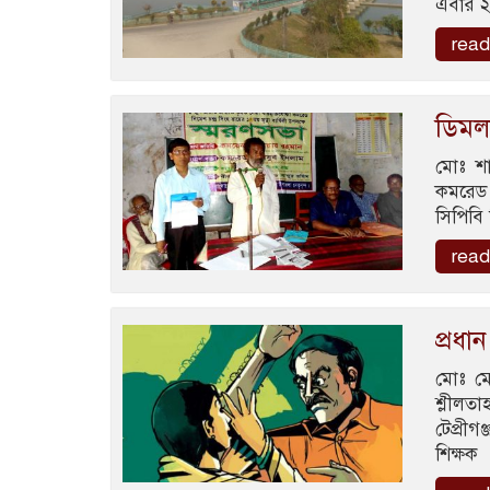
এবার ২০
read
ডিমল
মোঃ শা
কমরেড 
সিপিবি
read
প্রধান
মোঃ মো
শ্লীলত
টেপ্রীগ
শিক্ষক