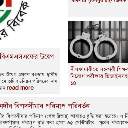
ডিমলায় গৃহবধুর রহস্যজনক মৃ
া; বিএমএসএফের উদ্বেগ
নীলফামারীতে সহকারী শিক্ষ
উদ্বেগ প্রকাশ বগুড়ায় স্থানীয়
নিয়োগ পরীক্ষায় ডিভাইসস
 নামে ৩টি ইউনিয়ন পরিষদের নাম
১৪
read more
নিয়ন
া নদীর বিপদসীমার পরিমাপ পরিবর্তন
 নদীর বিপদসীমার পরিমাপ (গেজ রিডার) আবারও বৃদ্ধি করা হয়েছে। এ ন
িপদসীমার পরিমাপ বৃদ্ধি করা হলো ৩৫ সেন্টিমিটার। পূর্বের পরিমাপে