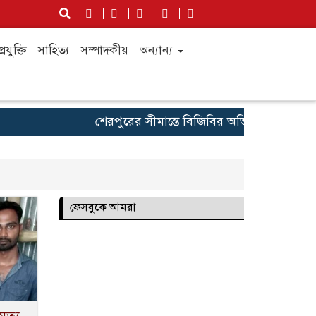
্রযুক্তি
সাহিত্য
সম্পাদকীয়
অন্যান্য
শেরপুরের সীমান্তে বিজিবির অভিযানে প্রায় কোট
ফেসবুকে আমরা