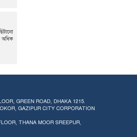
জিএমপির সাঁড়াশি
অ.ভি.যান: বিপুল পরিমাণ হি.রো.ইন,
দেশীয় অ.স্ত্র ও নগদ টাকাসহ গ্রে.প্তা.র ২
শ্রীপুরে পি.স্ত.ল সদৃশ
ছিটানো
লাইটার দেখিয়ে টিকটক ও
ে অধিক
যৌ.তু.কের জন্য স্ত্রীকে নি.র্যা.ত.ন: যুবক
গ্রে.প্তা.র
ভাবিকে বি.য়ে, শাশুড়িকেও
বি.য়ে.র হু.ম.কি! শ্রীপুরে
দুই শি.শু সন্তানসহ স্ত্রীকে ঘ.র.ছাড়া করল
স্বামী
দুধ দিয়ে গোসল ও মায়ের
মাথায় হাত রেখে শপথ: দল
FLOOR, GREEN ROAD, DHAKA 1215.
ছাড়লেন বিএনপি নেতা
RPOKOR, GAZIPUR CITY CORPORATION
 FLOOR, THANA MOOR SREEPUR,