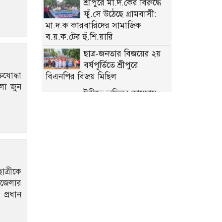
শ্রীপুরে মা.দ.কের বিরুদ্ধে
ফুঁ.সে উঠেছে গ্রামবাসী:
মা.দ.ক কারবারিদের সামাজিক
ব.য়.ক.টের হুঁ.শি.য়ারি
ছাত্র-জনতার বিজয়ের ২য়
বর্ষপূর্তিতে শ্রীপুরে
যোদ্ধা
বিএনপির বিজয় মিছিল
লা জুন
টঙ্গীতে অভিনব কায়দায়
স্কুটির বক্সে ৯৬ বোতল ফে.ন.সি.ডি.ল
পাচারকালে আ.ট.ক ১
৩৬ জুলাই গণ-অভ্যুত্থানের
শহীদ ও আহতদের প্রতি
গাজীপুর সিটি প্রশাসকের শ্রদ্ধা
াত্রীকে
গাজীপুরে যথাযোগ্য
পজেলার
মর্যাদায় ‘জুলাই
 প্রধান
গণঅভ্যুত্থান দিবস’ পালিত
টঙ্গীর হাজী মাজার বস্তিতে