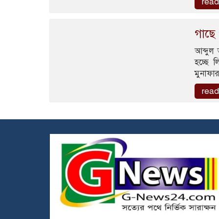
read
গাছে
আব্দুল
হচ্ছে 
মুনাফা
read