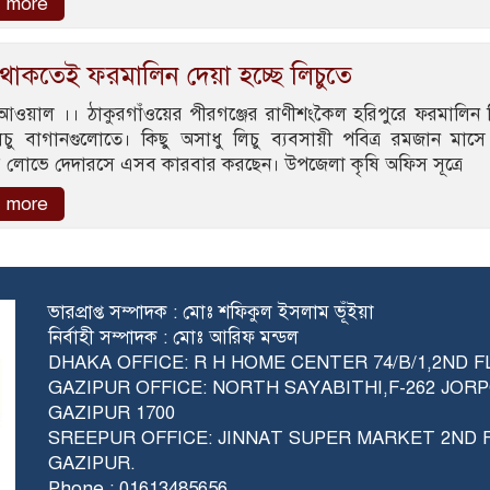
 more
 থাকতেই ফরমালিন দেয়া হচ্ছে লিচুতে
 আওয়াল ।। ঠাকুরগাঁওয়ের পীরগঞ্জের রাণীশংকৈল হরিপুরে ফরমালিন 
লিচু বাগানগুলোতে। কিছু অসাধু লিচু ব্যবসায়ী পবিত্র রমজান মাস
র লোভে দেদারসে এসব কারবার করছেন। উপজেলা কৃষি অফিস সূত্রে
 more
ভারপ্রাপ্ত সম্পাদক : মোঃ শফিকুল ইসলাম ভূঁইয়া
নির্বাহী সম্পাদক : মোঃ আরিফ মন্ডল
DHAKA OFFICE: R H HOME CENTER 74/B/1,2ND 
GAZIPUR OFFICE: NORTH SAYABITHI,F-262 JO
GAZIPUR 1700
SREEPUR OFFICE: JINNAT SUPER MARKET 2ND
GAZIPUR.
Phone : 01613485656