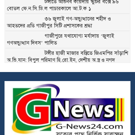
টঙ্গীতে অভিনব কায়দায় স্কুটির বক্সে ৯৬
বোতল ফে.ন.সি.ডি.ল পাচারকালে আ.ট.ক ১
৩৬ জুলাই গণ-অভ্যুত্থানের শহীদ ও
আহতদের প্রতি গাজীপুর সিটি প্রশাসকের শ্রদ্ধা
গাজীপুরে যথাযোগ্য মর্যাদায় ‘জুলাই
গণঅভ্যুত্থান দিবস’ পালিত
টঙ্গীর হাজী মাজার বস্তিতে জিএমপির সাঁড়াশি
অ.ভি.যান: বিপুল পরিমাণ হি.রো.ইন, দেশীয় অ.স্ত্র ও নগদ
টাকাসহ গ্রে.প্তা.র ২
শ্রীপুরে পি.স্ত.ল সদৃশ লাইটার দেখিয়ে টিকটক
ও যৌ.তু.কের জন্য স্ত্রীকে নি.র্যা.ত.ন: যুবক
গ্রে.প্তা.র
ভাবিকে বি.য়ে, শাশুড়িকেও বি.য়ে.র হু.ম.কি!
শ্রীপুরে দুই শি.শু সন্তানসহ স্ত্রীকে ঘ.র.ছাড়া
করল স্বামী
দুধ দিয়ে গোসল ও মায়ের মাথায় হাত রেখে
শপথ: দল ছাড়লেন বিএনপি নেতা