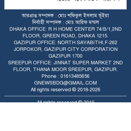
শ্রীপুরে মুক্তিযোদ্ধাদের মাঝে ফলজ গাছের
ভারপ্রাপ্ত সম্পাদক : মোঃ শফিকুল ইসলাম ভূঁইয়া
চারা বিতরণ ও বৃক্ষরোপণ কর্মসূচি অনুষ্ঠিত
নির্বাহী সম্পাদক : মোঃ আরিফ মন্ডল
DHAKA OFFICE: R H HOME CENTER 74/B/1,2ND
FLOOR, GREEN ROAD, DHAKA 1215.
‘নিজের ঘর থেকেই অপরাধীদের বিরুদ্ধে রুখে
GAZIPUR OFFICE: NORTH SAYABITHI,F-262
দাঁড়ান’: শ্রীপুরে মতবিনিময় সভায় পুলিশ
JORPOKOR, GAZIPUR CITY CORPORATION
সুপার শরীফ উদ্দিন
GAZIPUR 1700
SREEPUR OFFICE: JINNAT SUPER MARKET 2ND
FLOOR, THANA MOOR SREEPUR, GAZIPUR.
Phone : 01613485656
GNEWSBDG@GMAIL.COM
All rights reserved © 2018-2026
All rights reserved © 2019
Raytahost
Developed by