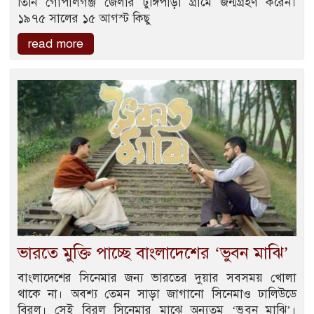
তিনি গোপালগঞ্জ জেলার টুঙ্গিপাড়া গ্রামে জন্মগ্রহণ করেন।
১৯৭৫ সালের ১৫ আগস্ট কিছু
read more
ভারতে মুক্তি পাচ্ছে বাংলাদেশের ‘ভুবন মাঝি’
বাংলাদেশের সিনেমার জন্য ভারতের দুয়ার সবসময় খোলা
থাকে না। অবশ্য তেমন সাড়া জাগানো সিনেমাও ঢালিউডে
বিরল। সেই বিরল সিনেমার মাঝে অন্যতম ‘ভুবন মাঝি’।