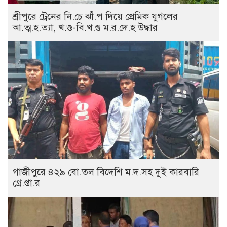
শ্রীপুরে ট্রেনের নি.চে ঝাঁ.প দিয়ে প্রেমিক যুগলের
আ.ত্ম.হ.ত্যা, খ.ণ্ড-বি.খ.ণ্ড ম.র.দে.হ উদ্ধার
গাজীপুরে ৪২৯ বো.তল বিদেশি ম.দ.সহ দুই কারবারি
গ্রে.প্তা.র