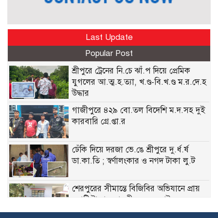
Last Update
Popular Post
শ্রীপুরে ট্রেনের নি.চে ঝাঁ.প দিয়ে প্রেমিক
যুগলের আ.ত্ম.হ.ত্যা, খ.ণ্ড-বি.খ.ণ্ড ম.র.দে.হ
উদ্ধার
গাজীপুরে ৪২৯ বো.তল বিদেশি ম.দ.সহ দুই
কারবারি গ্রে.প্তা.র
ঢেঁকি দিয়ে দরজা ভে.ঙে শ্রীপুরে দু.র্ধ.র্ষ
ডা.কা.তি ; স্বর্ণালংকার ও নগদ টাকা লু.ট
শেরপুরের সীমান্তে বিজিবির অভিযানে প্রায়
কোটি টাকার ভারতীয় ওষুধ আটক