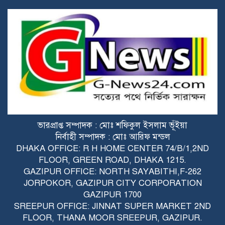
শ্রীপুরে মা.দ.কের বিরুদ্ধে ফুঁ.সে উঠেছে
গ্রামবাসী: মা.দ.ক কারবারিদের সামাজিক
ব.য়.ক.টের হুঁ.শি.য়ারি
ছাত্র-জনতার বিজয়ের ২য় বর্ষপূর্তিতে শ্রীপুরে
বিএনপির বিজয় মিছিল
টঙ্গীতে অভিনব কায়দায় স্কুটির বক্সে ৯৬
বোতল ফে.ন.সি.ডি.ল পাচারকালে আ.ট.ক ১
ভারপ্রাপ্ত সম্পাদক : মোঃ শফিকুল ইসলাম ভূঁইয়া
৩৬ জুলাই গণ-অভ্যুত্থানের শহীদ ও
নির্বাহী সম্পাদক : মোঃ আরিফ মন্ডল
আহতদের প্রতি গাজীপুর সিটি প্রশাসকের
DHAKA OFFICE: R H HOME CENTER 74/B/1,2ND
শ্রদ্ধা
FLOOR, GREEN ROAD, DHAKA 1215.
GAZIPUR OFFICE: NORTH SAYABITHI,F-262
গাজীপুরে যথাযোগ্য মর্যাদায় ‘জুলাই
JORPOKOR, GAZIPUR CITY CORPORATION
গণঅভ্যুত্থান দিবস’ পালিত
GAZIPUR 1700
SREEPUR OFFICE: JINNAT SUPER MARKET 2ND
টঙ্গীর হাজী মাজার বস্তিতে জিএমপির সাঁড়াশি
FLOOR, THANA MOOR SREEPUR, GAZIPUR.
অ.ভি.যান: বিপুল পরিমাণ হি.রো.ইন, দেশীয়