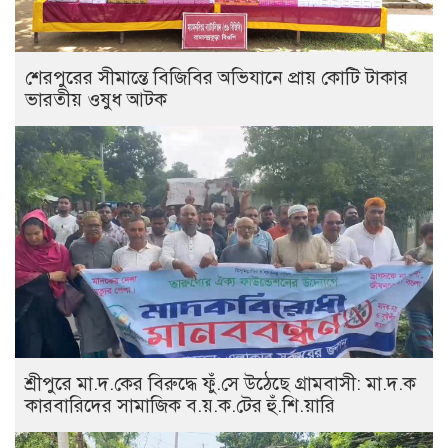
শেরপুরের সীমান্তে বিজিবির অভিযানে প্রায় কোটি টাকার
ভারতীয় ওষুধ আটক
শ্রীপুরে মা.দ.কের বিরুদ্ধে ফুঁ.সে উঠেছে গ্রামবাসী: মা.দ.ক
কারবারিদের সামাজিক ব.য়.ক.টের হুঁ.শি.য়ারি