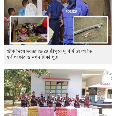
ঢেঁকি দিয়ে দরজা ভে.ঙে শ্রীপুরে দু.র্ধ.র্ষ ডা.কা.তি ;
স্বর্ণালংকার ও নগদ টাকা লু.ট