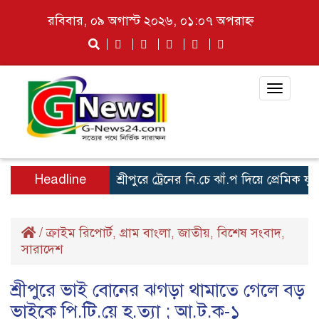
রবিবার, ০৯ অগাস্ট ২০২৬, ০১:০৭ অপরাহ্ন
Toggle
navigat
Headline
শ্রীপুরে ট্রেনের নি.চে ঝাঁ.প দিয়ে প্রেমিক যুগলের আ
/
ক্রাইম রিপোর্ট
গ্রাম বাংলা
জাতীয়
বিশেষ সংবাদ
,
,
,
,
সারাদেশ
শ্রীপুরে ভাই বোনের ঝগড়া থামাতে গেলে বড়
ভাইকে পি.টি.য়ে হ.ত্যা ; আ.ট.ক-১