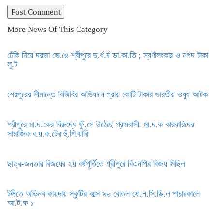
More News Of This Category
ঢেঁকি দিয়ে দরজা ভে.ঙে শ্রীপুরে দু.র্ধ.র্ষ ডা.কা.তি ; স্বর্ণালংকার ও নগদ টাকা
লু.ট
শেরপুরের সীমান্তে বিজিবির অভিযানে প্রায় কোটি টাকার ভারতীয় ওষুধ আটক
শ্রীপুরে মা.দ.কের বিরুদ্ধে ফুঁ.সে উঠেছে গ্রামবাসী: মা.দ.ক কারবারিদের
সামাজিক ব.য়.ক.টের হুঁ.শি.য়ারি
ছাত্র-জনতার বিজয়ের ২য় বর্ষপূর্তিতে শ্রীপুরে বিএনপির বিজয় মিছিল
টঙ্গীতে অভিনব কায়দায় স্কুটির বক্সে ৯৬ বোতল ফে.ন.সি.ডি.ল পাচারকালে
আ.ট.ক ১