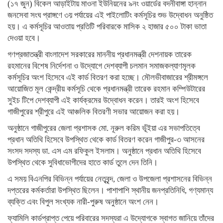
(১৭ জুন) বিকেল আড়াইটায় মাওনা ইউনিয়নের ৯নং ওয়ার্ডের বদনীবাঙ্গা হান্নান
জনসেবা সংঘ প্রাঙ্গণে ৩য় পর্যায়ের এই পাইলোটিং কর্মসূচির শুভ উদ্বোধন অনুষ্ঠিত
হয়। এ কর্মসূচির আওতায় প্রতিটি পরিবারকে মাসিক ২ হাজার ৫০০ টাকা ভাতা
দেওয়া হবে।
​গণপ্রজাতন্ত্রী বাংলাদেশ সরকারের মাননীয় প্রধানমন্ত্রী দেশনায়ক তারেক
রহমানের বিশেষ নির্দেশনা ও উদ্যোগে দেশব্যাপী চলমান সমাজকল্যাণমূলক
কর্মসূচির অংশ হিসেবে এই কার্ড বিতরণ করা হচ্ছে। মৌলভীবাজারের শ্রীমঙ্গলে
আয়োজিত মূল কেন্দ্রীয় কর্মসূচি থেকে প্রধানমন্ত্রী তারেক রহমান কম্পিউটারের
সুইচ টিপে দেশব্যাপী এই কার্যক্রমের উদ্বোধন করেন। তারই অংশ হিসেবে
গাজীপুরের শ্রীপুরে এই আঞ্চলিক বিতরণী সভার আয়োজন করা হয়।
অনুষ্ঠানে গাজীপুরের জেলা প্রশাসক মো. নূরুল করিম ভূঁইয়া এর সভাপতিত্বে
প্রধান অতিথি হিসেবে উপস্থিত থেকে কার্ড বিতরণ করেন গাজীপুর-৩ আসনের
সংসদ সদস্য ডা. এস এম রফিকুল ইসলাম। অনুষ্ঠানে প্রধান অতিথি হিসেবে
উপস্থিত থেকে সুবিধাভোগীদের হাতে কার্ড তুলে দেন তিনি।
এ সময় বিএনপির বিভিন্ন পর্যায়ের নেতৃবৃন্দ, জেলা ও উপজেলা প্রশাসনের বিভিন্ন
দপ্তরের কর্মকর্তারা উপস্থিত ছিলেন। পাশাপাশি স্থানীয় জনপ্রতিনিধি, গণ্যমান্য
ব্যক্তি এবং বিপুল সংখ্যক নারী-পুরুষ অনুষ্ঠানে অংশ নেন।
ফ্যামিলি কার্ডপ্রাপ্ত পেয়ে পরিবারের সদস্যরা এ উদ্যোগকে স্বাগত জানিয়ে তাঁদের