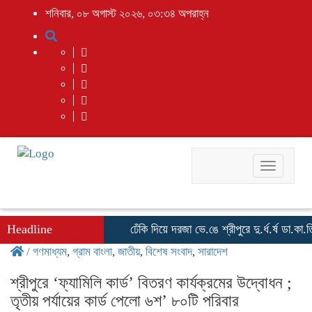
শনিবার, ০৮ অগাস্ট ২০২৬, ০৩:৩৪ অপরাহ্ন
Toggle
navigati
Headline
ঢেঁকি দিয়ে দরজা ভে.ঙে শ্রীপুরে দু.র্ধ.র্ষ ডা.কা.ত
/
গণমাধ্যম
,
গ্রাম বাংলা
,
জাতীয়
,
বিশেষ সংবাদ
,
সারাদেশ
​শ্রীপুরে ‘ফ্যামিলি কার্ড’ বিতরণ কার্যক্রমের উদ্বোধন ;
তৃতীয় পর্যায়ের কার্ড পেলো ৬শ’ ৮০টি পরিবার