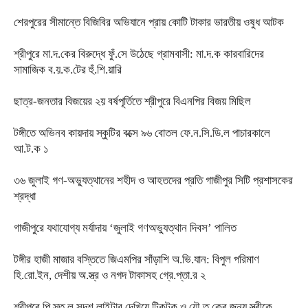
শেরপুরের সীমান্তে বিজিবির অভিযানে প্রায় কোটি টাকার ভারতীয় ওষুধ আটক
শ্রীপুরে মা.দ.কের বিরুদ্ধে ফুঁ.সে উঠেছে গ্রামবাসী: মা.দ.ক কারবারিদের
সামাজিক ব.য়.ক.টের হুঁ.শি.য়ারি
ছাত্র-জনতার বিজয়ের ২য় বর্ষপূর্তিতে শ্রীপুরে বিএনপির বিজয় মিছিল
টঙ্গীতে অভিনব কায়দায় স্কুটির বক্সে ৯৬ বোতল ফে.ন.সি.ডি.ল পাচারকালে
আ.ট.ক ১
৩৬ জুলাই গণ-অভ্যুত্থানের শহীদ ও আহতদের প্রতি গাজীপুর সিটি প্রশাসকের
শ্রদ্ধা
গাজীপুরে যথাযোগ্য মর্যাদায় ‘জুলাই গণঅভ্যুত্থান দিবস’ পালিত
টঙ্গীর হাজী মাজার বস্তিতে জিএমপির সাঁড়াশি অ.ভি.যান: বিপুল পরিমাণ
হি.রো.ইন, দেশীয় অ.স্ত্র ও নগদ টাকাসহ গ্রে.প্তা.র ২
শ্রীপুরে পি.স্ত.ল সদৃশ লাইটার দেখিয়ে টিকটক ও যৌ.তু.কের জন্য স্ত্রীকে