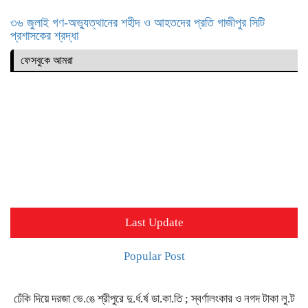
৩৬ জুলাই গণ-অভ্যুত্থানের শহীদ ও আহতদের প্রতি গাজীপুর সিটি
প্রশাসকের শ্রদ্ধা
ফেসবুকে আমরা
Last Update
Popular Post
ঢেঁকি দিয়ে দরজা ভে.ঙে শ্রীপুরে দু.র্ধ.র্ষ ডা.কা.তি ; স্বর্ণালংকার ও নগদ টাকা লু.ট