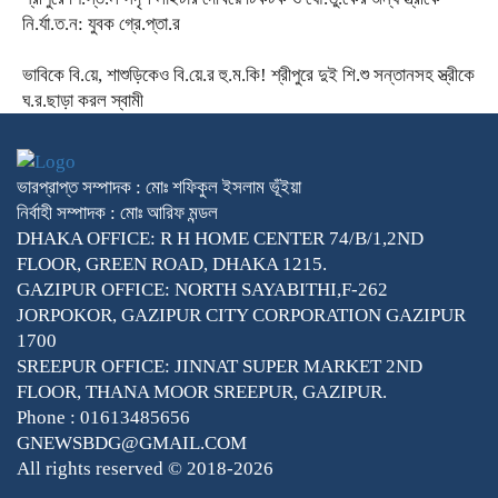
নি.র্যা.ত.ন: যুবক গ্রে.প্তা.র
ভাবিকে বি.য়ে, শাশুড়িকেও বি.য়ে.র হু.ম.কি! শ্রীপুরে দুই শি.শু সন্তানসহ স্ত্রীকে
ঘ.র.ছাড়া করল স্বামী
ভারপ্রাপ্ত সম্পাদক : মোঃ শফিকুল ইসলাম ভূঁইয়া
নির্বাহী সম্পাদক : মোঃ আরিফ মন্ডল
DHAKA OFFICE: R H HOME CENTER 74/B/1,2ND
FLOOR, GREEN ROAD, DHAKA 1215.
GAZIPUR OFFICE: NORTH SAYABITHI,F-262
JORPOKOR, GAZIPUR CITY CORPORATION GAZIPUR
1700
SREEPUR OFFICE: JINNAT SUPER MARKET 2ND
FLOOR, THANA MOOR SREEPUR, GAZIPUR.
Phone : 01613485656
GNEWSBDG@GMAIL.COM
All rights reserved © 2018-2026