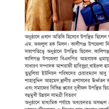
​অনুষ্ঠানে প্রধান অতিথি হিসেবে উপস্থিত ছি
এম. ফজলুল হক মিলন। কালীগঞ্জ উপজেলা নি
সভাপতিত্বে অনুষ্ঠানে উপস্থিত ছিলেন: কালি
কালিগঞ্জ উপজেলা বিএনপির আহবায়ক হুমায়ূন
সাধারণ সম্পাদক আশরাফী হাবিবুল্লা,খাইরুল হা
তুমুলিয়া ইউনিয়ন পরিষদের চেয়ারম্যান আবু ব
শাহাবুদ্দিন আহমেদ,স্থানীয় প্রশাসনের ঊর্ধ্বতন ক
এবং সমাজের বিভিন্ন স্তরের সুধীজন উপস্থিত ছি
​বহুমুখী উন্নয়ন সামগ্রী বিতরণ
​অনুষ্ঠানে মাধ্যমিক পর্যায়ে অধ্যয়নরত অসচ্ছল ম