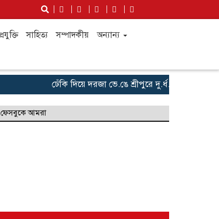
্রযুক্তি
সাহিত্য
সম্পাদকীয়
অন্যান্য
ঢেঁকি দিয়ে দরজা ভে.ঙে শ্রীপুরে দু.র্ধ.র্ষ ডা.কা.তি ; স্বর্ণা
ফেসবুকে আমরা