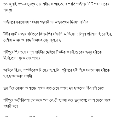
৩৬ জুলাই গণ-অভ্যুত্থানের শহীদ ও আহতদের প্রতি গাজীপুর সিটি প্রশাসকের
শ্রদ্ধা
গাজীপুরে যথাযোগ্য মর্যাদায় ‘জুলাই গণঅভ্যুত্থান দিবস’ পালিত
টঙ্গীর হাজী মাজার বস্তিতে জিএমপির সাঁড়াশি অ.ভি.যান: বিপুল পরিমাণ হি.রো.ইন,
দেশীয় অ.স্ত্র ও নগদ টাকাসহ গ্রে.প্তা.র ২
শ্রীপুরে পি.স্ত.ল সদৃশ লাইটার দেখিয়ে টিকটক ও যৌ.তু.কের জন্য স্ত্রীকে
নি.র্যা.ত.ন: যুবক গ্রে.প্তা.র
ভাবিকে বি.য়ে, শাশুড়িকেও বি.য়ে.র হু.ম.কি! শ্রীপুরে দুই শি.শু সন্তানসহ স্ত্রীকে
ঘ.র.ছাড়া করল স্বামী
দুধ দিয়ে গোসল ও মায়ের মাথায় হাত রেখে শপথ: দল ছাড়লেন বিএনপি নেতা
শ্রীপুরে অটোরিকশা চালককে গলা কে.টে হ.ত্যা করে দুবৃত্তরা; লা.শ ফেলে রাখে
গজারী বনে