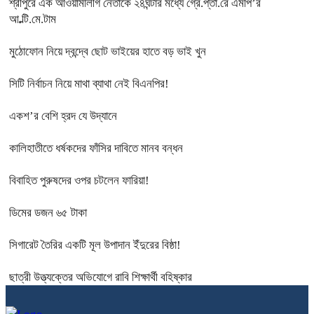
শ্রীপুরে এক আওয়ামীলীগ নেতাকে ২৪ঘন্টার মধ্যে গ্রে.প্তা.রে এমপি’র
আ.ল্টি.মে.টাম
মুঠোফোন নিয়ে দ্বন্দ্বে ছোট ভাইয়ের হাতে বড় ভাই খুন
সিটি নির্বাচন নিয়ে মাথা ব্যাথা নেই বিএনপির!
একশ’র বেশি হ্রদ যে উদ্যানে
কালিহাতীতে ধর্ষকদের ফাঁসির দাবিতে মানব বন্ধন
বিবাহিত পুরুষদের ওপর চটলেন ফারিয়া!
ডিমের ডজন ৬৫ টাকা
সিগারেট তৈরির একটি মূল উপাদান ইঁদুরের বিষ্ঠা!
ছাত্রী উত্ত্যক্তের অভিযোগে রাবি শিক্ষার্থী বহিষ্কার