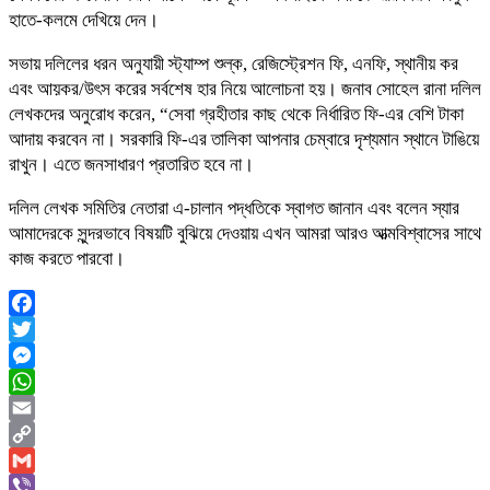
হাতে-কলমে দেখিয়ে দেন।
সভায় দলিলের ধরন অনুযায়ী স্ট্যাম্প শুল্ক, রেজিস্ট্রেশন ফি, এনফি, স্থানীয় কর
এবং আয়কর/উৎস করের সর্বশেষ হার নিয়ে আলোচনা হয়। জনাব সোহেল রানা দলিল
লেখকদের অনুরোধ করেন, “সেবা গ্রহীতার কাছ থেকে নির্ধারিত ফি-এর বেশি টাকা
আদায় করবেন না। সরকারি ফি-এর তালিকা আপনার চেম্বারে দৃশ্যমান স্থানে টাঙিয়ে
রাখুন। এতে জনসাধারণ প্রতারিত হবে না।
দলিল লেখক সমিতির নেতারা এ-চালান পদ্ধতিকে স্বাগত জানান এবং বলেন স্যার
আমাদেরকে সুন্দরভাবে বিষয়টি বুঝিয়ে দেওয়ায় এখন আমরা আরও আত্মবিশ্বাসের সাথে
কাজ করতে পারবো।
Facebook
Twitter
Messenger
WhatsApp
Email
Copy
Link
Gmail