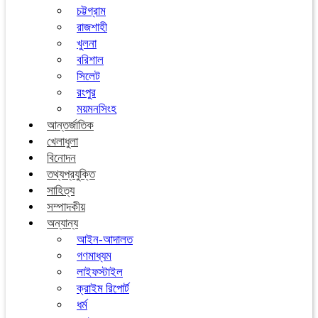
চট্টগ্রাম
রাজশাহী
খুলনা
বরিশাল
সিলেট
রংপুর
ময়মনসিংহ
আন্তর্জাতিক
খেলাধুলা
বিনোদন
তথ্যপ্রযুক্তি
সাহিত্য
সম্পাদকীয়
অন্যান্য
আইন-আদালত
গণমাধ্যম
লাইফস্টাইল
ক্রাইম রিপোর্ট
ধর্ম