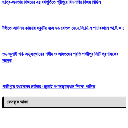
ছাত্র-জনতার বিজয়ের ২য় বর্ষপূর্তিতে শ্রীপুরে বিএনপির বিজয় মিছিল
টঙ্গীতে অভিনব কায়দায় স্কুটির বক্সে ৯৬ বোতল ফে.ন.সি.ডি.ল পাচারকালে আ.ট.ক ১
৩৬ জুলাই গণ-অভ্যুত্থানের শহীদ ও আহতদের প্রতি গাজীপুর সিটি প্রশাসকের
শ্রদ্ধা
গাজীপুরে যথাযোগ্য মর্যাদায় ‘জুলাই গণঅভ্যুত্থান দিবস’ পালিত
ফেসবুকে আমরা