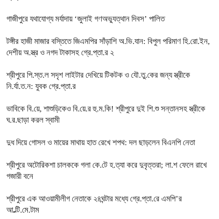
গাজীপুরে যথাযোগ্য মর্যাদায় ‘জুলাই গণঅভ্যুত্থান দিবস’ পালিত
টঙ্গীর হাজী মাজার বস্তিতে জিএমপির সাঁড়াশি অ.ভি.যান: বিপুল পরিমাণ হি.রো.ইন,
দেশীয় অ.স্ত্র ও নগদ টাকাসহ গ্রে.প্তা.র ২
শ্রীপুরে পি.স্ত.ল সদৃশ লাইটার দেখিয়ে টিকটক ও যৌ.তু.কের জন্য স্ত্রীকে
নি.র্যা.ত.ন: যুবক গ্রে.প্তা.র
ভাবিকে বি.য়ে, শাশুড়িকেও বি.য়ে.র হু.ম.কি! শ্রীপুরে দুই শি.শু সন্তানসহ স্ত্রীকে
ঘ.র.ছাড়া করল স্বামী
দুধ দিয়ে গোসল ও মায়ের মাথায় হাত রেখে শপথ: দল ছাড়লেন বিএনপি নেতা
শ্রীপুরে অটোরিকশা চালককে গলা কে.টে হ.ত্যা করে দুবৃত্তরা; লা.শ ফেলে রাখে
গজারী বনে
শ্রীপুরে এক আওয়ামীলীগ নেতাকে ২৪ঘন্টার মধ্যে গ্রে.প্তা.রে এমপি’র
আ.ল্টি.মে.টাম