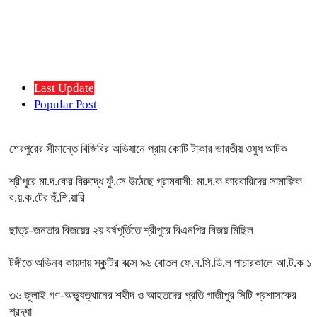
Last Update
Popular Post
শেরপুরের সীমান্তে বিজিবির অভিযানে প্রায় কোটি টাকার ভারতীয় ওষুধ আটক
শ্রীপুরে মা.দ.কের বিরুদ্ধে ফুঁ.সে উঠেছে গ্রামবাসী: মা.দ.ক কারবারিদের সামাজিক
ব.য়.ক.টের হুঁ.শি.য়ারি
ছাত্র-জনতার বিজয়ের ২য় বর্ষপূর্তিতে শ্রীপুরে বিএনপির বিজয় মিছিল
টঙ্গীতে অভিনব কায়দায় স্কুটির বক্সে ৯৬ বোতল ফে.ন.সি.ডি.ল পাচারকালে আ.ট.ক ১
৩৬ জুলাই গণ-অভ্যুত্থানের শহীদ ও আহতদের প্রতি গাজীপুর সিটি প্রশাসকের
শ্রদ্ধা