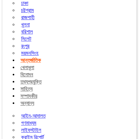
ঢাকা
চট্টগ্রাম
রাজশাহী
খুলনা
বরিশাল
সিলেট
রংপুর
ময়মনসিংহ
আন্তর্জাতিক
খেলাধুলা
বিনোদন
তথ্যপ্রযুক্তি
সাহিত্য
সম্পাদকীয়
অন্যান্য
আইন-আদালত
গণমাধ্যম
লাইফস্টাইল
ক্রাইম রিপোর্ট