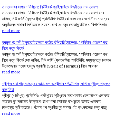
৩ নভেম্বর সাধারণ নির্বাচন: নিউইয়র্ক প্রাইমারিতে বিজয়ীদের নাম ঘোষণা
৩ নভেম্বর সাধারণ নির্বাচন: নিউইয়র্ক প্রাইমারিতে বিজয়ীদের নাম ঘোষণা মোঃ
নাসির, নিউ জার্সি (যুক্তরাষ্ট্র) প্রতিনিধি: নিউইয়র্ক অঙ্গরাজ্যে আগামী ৩ নভেম্বর
অনুষ্ঠিতব্য সাধারণ নির্বাচনকে সামনে রেখে ২৩ জুন ডেমোক্র্যাটিক ও রিপাবলিকান
read more
হরমুজ প্রণালী ইস্যুতে ইরানকে কঠোর হুঁশিয়ারি ট্রাম্পের, ‘গার্ডিয়ান এঞ্জেল’ কর
নিয়ে নতুন বিতর্ক
হরমুজ প্রণালী ইস্যুতে ইরানকে কঠোর হুঁশিয়ারি ট্রাম্পের, ‘গার্ডিয়ান এঞ্জেল’ কর
নিয়ে নতুন বিতর্ক মোঃ নাসির, নিউ জার্সি (যুক্তরাষ্ট্র) প্রতিনিধি: মধ্যপ্রাচ্যে চলমান
উত্তেজনার মধ্যে হরমুজ প্রণালী (Strait of Hormuz) নিয়ে আবারও
read more
​শ্রীপুরে চারা গাছ ভাঙচুরের অভিযোগ অস্বীকার : উল্টো গাছ লাগিয়ে দৃষ্টান্ত গড়লেন
বাচ্চু মিয়া
​শ্রীপুর (গাজীপুর) প্রতিনিধি: গাজীপুরের শ্রীপুরের সাতখামাইর রেলস্টেশন এলাকায়
সচেতন যুব সমাজের উদ্যোগে রোপণ করা চারাগাছ ভাঙচুরের ঘটনায় এলাকায়
চাঞ্চল্যের সৃষ্টি হয়েছে। ঘটনার পর স্থানীয় যুব সমাজ এই ধ্বংসযজ্ঞের জন্য বাচ্চু
read more