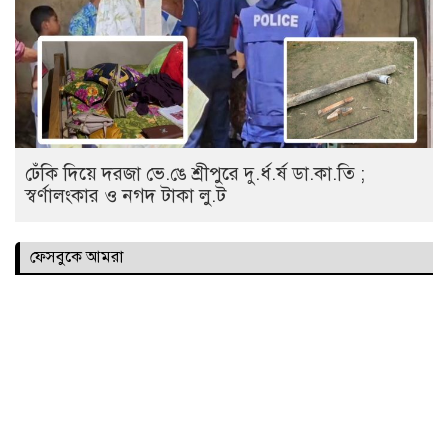
ঢেঁকি দিয়ে দরজা ভে.ঙে শ্রীপুরে দু.র্ধ.র্ষ ডা.কা.তি ;
স্বর্ণালংকার ও নগদ টাকা লু.ট
ফেসবুকে আমরা