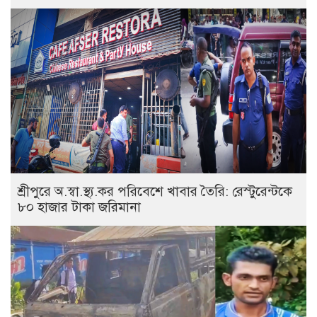
শ্রীপুরে অ.স্বা.স্থ্য.কর পরিবেশে খাবার তৈরি: রেস্টুরেন্টকে
৮০ হাজার টাকা জরিমানা