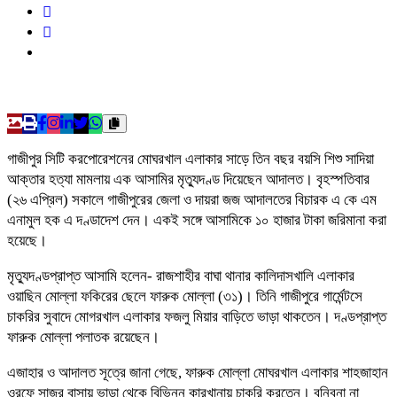
গাজীপুর সিটি করপোরেশনের মোঘরখাল এলাকার সাড়ে তিন বছর বয়সি শিশু সাদিয়া
আক্তার হত্যা মামলায় এক আসামির মৃত্যুদণ্ড দিয়েছেন আদালত। বৃহস্পতিবার
(২৬ এপ্রিল) সকালে গাজীপুরের জেলা ও দায়রা জজ আদালতের বিচারক এ কে এম
এনামুল হক এ দণ্ডাদেশ দেন। একই সঙ্গে আসামিকে ১০ হাজার টাকা জরিমানা করা
হয়েছে।
মৃত্যুদণ্ডপ্রাপ্ত আসামি হলেন- রাজশাহীর বাঘা থানার কালিদাসখালি এলাকার
ওয়াছিন মোল্লা ফকিরের ছেলে ফারুক মোল্লা (৩১)। তিনি গাজীপুরে গার্মেন্টসে
চাকরির সুবাদে মোগরখাল এলাকার ফজলু মিয়ার বাড়িতে ভাড়া থাকতেন। দণ্ডপ্রাপ্ত
ফারুক মোল্লা পলাতক রয়েছেন।
এজাহার ও আদালত সূত্রে জানা গেছে, ফারুক মোল্লা মোঘরখাল এলাকার শাহজাহান
ওরফে সাজুর বাসায় ভাড়া থেকে বিভিন্ন কারখানায় চাকুরি করতেন। বনিবনা না