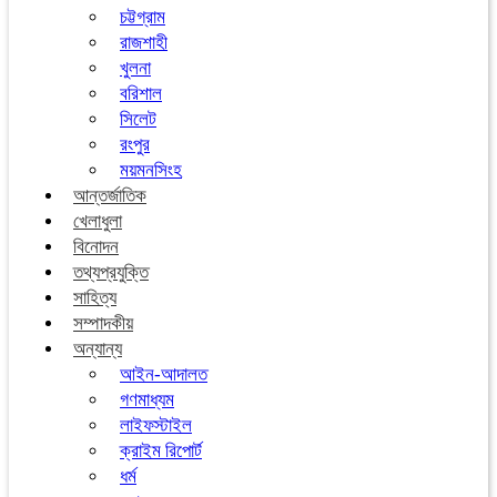
চট্টগ্রাম
রাজশাহী
খুলনা
বরিশাল
সিলেট
রংপুর
ময়মনসিংহ
আন্তর্জাতিক
খেলাধুলা
বিনোদন
তথ্যপ্রযুক্তি
সাহিত্য
সম্পাদকীয়
অন্যান্য
আইন-আদালত
গণমাধ্যম
লাইফস্টাইল
ক্রাইম রিপোর্ট
ধর্ম