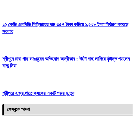
১২ কেজি এলপিজি সিলিন্ডারের দাম ৩৫৭ টাকা কমিয়ে ১,৫২৮ টাকা নির্ধারণ করেছে
সরকার
​শ্রীপুরে চারা গাছ ভাঙচুরের অভিযোগ অস্বীকার : উল্টো গাছ লাগিয়ে দৃষ্টান্ত গড়লেন
বাচ্চু মিয়া
শ্রীপুরে ব.জ্র.পাতে কৃষকের একটি গরুর মৃ.ত্যু
ফেসবুকে আমরা