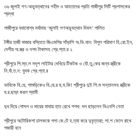
৩৬ জুলাই গণ-অভ্যুত্থানের শহীদ ও আহতদের প্রতি গাজীপুর সিটি প্রশাসকের
শ্রদ্ধা
গাজীপুরে যথাযোগ্য মর্যাদায় ‘জুলাই গণঅভ্যুত্থান দিবস’ পালিত
টঙ্গীর হাজী মাজার বস্তিতে জিএমপির সাঁড়াশি অ.ভি.যান: বিপুল পরিমাণ হি.রো.ইন,
দেশীয় অ.স্ত্র ও নগদ টাকাসহ গ্রে.প্তা.র ২
শ্রীপুরে পি.স্ত.ল সদৃশ লাইটার দেখিয়ে টিকটক ও যৌ.তু.কের জন্য স্ত্রীকে
নি.র্যা.ত.ন: যুবক গ্রে.প্তা.র
ভাবিকে বি.য়ে, শাশুড়িকেও বি.য়ে.র হু.ম.কি! শ্রীপুরে দুই শি.শু সন্তানসহ স্ত্রীকে
ঘ.র.ছাড়া করল স্বামী
দুধ দিয়ে গোসল ও মায়ের মাথায় হাত রেখে শপথ: দল ছাড়লেন বিএনপি নেতা
শ্রীপুরে অটোরিকশা চালককে গলা কে.টে হ.ত্যা করে দুবৃত্তরা; লা.শ ফেলে রাখে
গজারী বনে