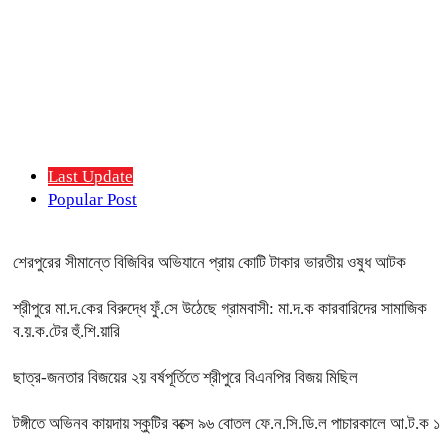
Last Update
Popular Post
শেরপুরের সীমান্তে বিজিবির অভিযানে প্রায় কোটি টাকার ভারতীয় ওষুধ আটক
শ্রীপুরে মা.দ.কের বিরুদ্ধে ফুঁ.সে উঠেছে গ্রামবাসী: মা.দ.ক কারবারিদের সামাজিক
ব.য়.ক.টের হুঁ.শি.য়ারি
ছাত্র-জনতার বিজয়ের ২য় বর্ষপূর্তিতে শ্রীপুরে বিএনপির বিজয় মিছিল
টঙ্গীতে অভিনব কায়দায় স্কুটির বক্সে ৯৬ বোতল ফে.ন.সি.ডি.ল পাচারকালে আ.ট.ক ১