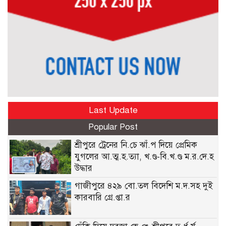
Last Update
Popular Post
শ্রীপুরে ট্রেনের নি.চে ঝাঁ.প দিয়ে প্রেমিক
যুগলের আ.ত্ম.হ.ত্যা, খ.ণ্ড-বি.খ.ণ্ড ম.র.দে.হ
উদ্ধার
গাজীপুরে ৪২৯ বো.তল বিদেশি ম.দ.সহ দুই
কারবারি গ্রে.প্তা.র