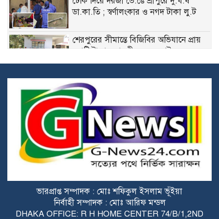
ঢেঁকি দিয়ে দরজা ভে.ঙে শ্রীপুরে দু.র্ধ.র্ষ
ডা.কা.তি ; স্বর্ণালংকার ও নগদ টাকা লু.ট
শেরপুরের সীমান্তে বিজিবির অভিযানে প্রায়
কোটি টাকার ভারতীয় ওষুধ আটক
শ্রীপুরে মা.দ.কের বিরুদ্ধে ফুঁ.সে উঠেছে
গ্রামবাসী: মা.দ.ক কারবারিদের সামাজিক
ব.য়.ক.টের হুঁ.শি.য়ারি
ছাত্র-জনতার বিজয়ের ২য় বর্ষপূর্তিতে শ্রীপুরে
বিএনপির বিজয় মিছিল
টঙ্গীতে অভিনব কায়দায় স্কুটির বক্সে ৯৬
বোতল ফে.ন.সি.ডি.ল পাচারকালে আ.ট.ক ১
ভারপ্রাপ্ত সম্পাদক : মোঃ শফিকুল ইসলাম ভূঁইয়া
৩৬ জুলাই গণ-অভ্যুত্থানের শহীদ ও
নির্বাহী সম্পাদক : মোঃ আরিফ মন্ডল
আহতদের প্রতি গাজীপুর সিটি প্রশাসকের
DHAKA OFFICE: R H HOME CENTER 74/B/1,2ND