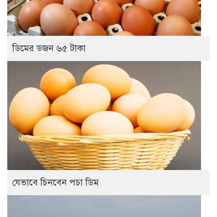
ডিমের ডজন ৬৫ টাকা
যেভাবে চিনবেন পচা ডিম