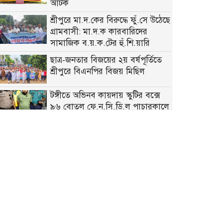
আটক
শ্রীপুরে মা.দ.কের বিরুদ্ধে ফুঁ.সে উঠেছে
গ্রামবাসী: মা.দ.ক কারবারিদের
সামাজিক ব.য়.ক.টের হুঁ.শি.য়ারি
ছাত্র-জনতার বিজয়ের ২য় বর্ষপূর্তিতে
শ্রীপুরে বিএনপির বিজয় মিছিল
টঙ্গীতে অভিনব কায়দায় স্কুটির বক্সে
৯৬ বোতল ফে.ন.সি.ডি.ল পাচারকালে
আ.ট.ক ১
৩৬ জুলাই গণ-অভ্যুত্থানের শহীদ ও
আহতদের প্রতি গাজীপুর সিটি
প্রশাসকের শ্রদ্ধা
গাজীপুরে যথাযোগ্য মর্যাদায় ‘জুলাই
গণঅভ্যুত্থান দিবস’ পালিত
টঙ্গীর হাজী মাজার বস্তিতে জিএমপির
সাঁড়াশি অ.ভি.যান: বিপুল পরিমাণ