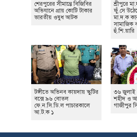
শেরপুরের সীমান্তে বিজিবির
শ্রীপুরে মা
অভিযানে প্রায় কোটি টাকার
ফুঁ.সে উঠে
ভারতীয় ওষুধ আটক
মা.দ.ক কা
সামাজিক 
হুঁ.শি.য়ারি
টঙ্গীতে অভিনব কায়দায় স্কুটির
৩৬ জুলাই 
বক্সে ৯৬ বোতল
শহীদ ও আ
ফে.ন.সি.ডি.ল পাচারকালে
গাজীপুর সিট
আ.ট.ক ১