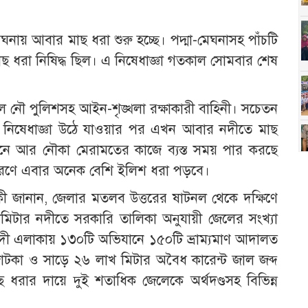
েঘনায় আবার মাছ ধরা শুরু হচ্ছে। পদ্মা-মেঘনাসহ পাঁচটি
 ধরা নিষিদ্ধ ছিল। এ নিষেধাজ্ঞা গতকাল সোমবার শেষ
ল নৌ পুলিশসহ আইন-শৃঙ্খলা রক্ষাকারী বাহিনী। সচেতন
 নিষেধাজ্ঞা উঠে যাওয়ার পর এখন আবার নদীতে মাছ
ল বুনে আর নৌকা মেরামতের কাজে ব্যস্ত সময় পার করছে
 কারণে এবার অনেক বেশি ইলিশ ধরা পড়বে।
বাকী জানান, জেলার মতলব উত্তরের ষাটনল থেকে দক্ষিণে
লোমিটার নদীতে সরকারি তালিকা অনুযায়ী জেলের সংখ্যা
র নদী এলাকায় ১৩০টি অভিযানে ১৫০টি ভ্রাম্যমাণ আদালত
টকা ও সাড়ে ২৬ লাখ মিটার অবৈধ কারেন্ট জাল জব্দ
 ধরার দায়ে দুই শতাধিক জেলেকে অর্থদণ্ডসহ বিভিন্ন