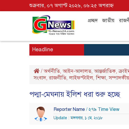
শুক্রবার, ০৭ অগাস্ট ২০২৬, ০৬:২৫ অপরাহ্ন
প্রচ্ছদ
জাতীয়
রাজন
Headline
/
অর্থনীতি
আইন-আদালত
আন্তর্জাতিক
ক্রাই
,
,
,
সংবাদ
রাজনীতি
লাইফস্টাইল
শিক্ষা
সম্পাদকী
,
,
,
,
পদ্মা-মেঘনায় ইলিশ ধরা শুরু হচ্ছে
Reporter Name
/ ২৭৯ Time View
Update : মঙ্গলবার, ১ মে, ২০১৮