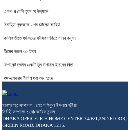
একশ’র বেশি হ্রদ যে উদ্যানে
বিবাহিত পুরুষদের ওপর চটলেন ফারিয়া!
কালিহাতীতে ধর্ষকদের ফাঁসির দাবিতে মানব বন্ধন
ডিমের ডজন ৬৫ টাকা
সিগারেট তৈরির একটি মূল উপাদান ইঁদুরের বিষ্ঠা!
পদ্মা-মেঘনায় ইলিশ ধরা শুরু হচ্ছে
ভারপ্রাপ্ত সম্পাদক : মোঃ শফিকুল ইসলাম ভূঁইয়া
নির্বাহী সম্পাদক : মোঃ আরিফ মন্ডল
DHAKA OFFICE: R H HOME CENTER 74/B/1,2ND FLOOR,
GREEN ROAD, DHAKA 1215.