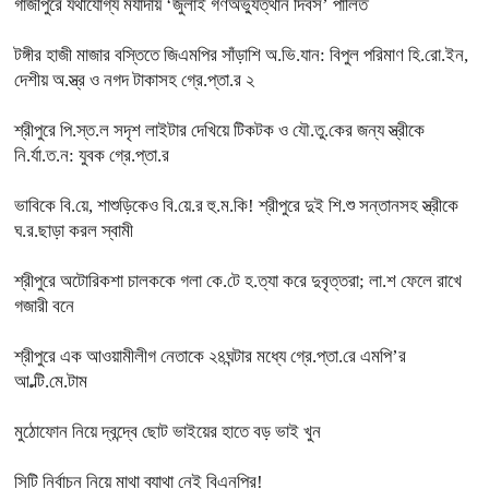
গাজীপুরে যথাযোগ্য মর্যাদায় ‘জুলাই গণঅভ্যুত্থান দিবস’ পালিত
টঙ্গীর হাজী মাজার বস্তিতে জিএমপির সাঁড়াশি অ.ভি.যান: বিপুল পরিমাণ হি.রো.ইন,
দেশীয় অ.স্ত্র ও নগদ টাকাসহ গ্রে.প্তা.র ২
শ্রীপুরে পি.স্ত.ল সদৃশ লাইটার দেখিয়ে টিকটক ও যৌ.তু.কের জন্য স্ত্রীকে
নি.র্যা.ত.ন: যুবক গ্রে.প্তা.র
ভাবিকে বি.য়ে, শাশুড়িকেও বি.য়ে.র হু.ম.কি! শ্রীপুরে দুই শি.শু সন্তানসহ স্ত্রীকে
ঘ.র.ছাড়া করল স্বামী
শ্রীপুরে অটোরিকশা চালককে গলা কে.টে হ.ত্যা করে দুবৃত্তরা; লা.শ ফেলে রাখে
গজারী বনে
শ্রীপুরে এক আওয়ামীলীগ নেতাকে ২৪ঘন্টার মধ্যে গ্রে.প্তা.রে এমপি’র
আ.ল্টি.মে.টাম
মুঠোফোন নিয়ে দ্বন্দ্বে ছোট ভাইয়ের হাতে বড় ভাই খুন
সিটি নির্বাচন নিয়ে মাথা ব্যাথা নেই বিএনপির!