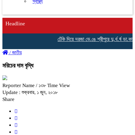
স্বাস্থ্য
Headline
ঢেঁকি দিয়ে দরজা ভে.ঙে শ্রীপুরে দু.র্ধ.র্ষ ডা.কা.তি
/
জাতীয়
মরিচের দাম বৃদ্ধি
Reporter Name
/ ১৩৮ Time View
Update : শুক্রবার, ১ জুন, ২০১৮
Share