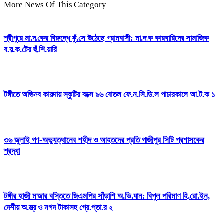
More News Of This Category
শ্রীপুরে মা.দ.কের বিরুদ্ধে ফুঁ.সে উঠেছে গ্রামবাসী: মা.দ.ক কারবারিদের সামাজিক
ব.য়.ক.টের হুঁ.শি.য়ারি
টঙ্গীতে অভিনব কায়দায় স্কুটির বক্সে ৯৬ বোতল ফে.ন.সি.ডি.ল পাচারকালে আ.ট.ক ১
৩৬ জুলাই গণ-অভ্যুত্থানের শহীদ ও আহতদের প্রতি গাজীপুর সিটি প্রশাসকের
শ্রদ্ধা
টঙ্গীর হাজী মাজার বস্তিতে জিএমপির সাঁড়াশি অ.ভি.যান: বিপুল পরিমাণ হি.রো.ইন,
দেশীয় অ.স্ত্র ও নগদ টাকাসহ গ্রে.প্তা.র ২