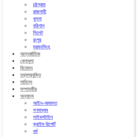
চট্টগ্রাম
রাজশাহী
খুলনা
বরিশাল
সিলেট
রংপুর
ময়মনসিংহ
আন্তর্জাতিক
খেলাধুলা
বিনোদন
তথ্যপ্রযুক্তি
সাহিত্য
সম্পাদকীয়
অন্যান্য
আইন-আদালত
গণমাধ্যম
লাইফস্টাইল
ক্রাইম রিপোর্ট
ধর্ম