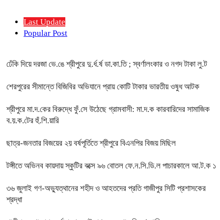
Last Update
Popular Post
ঢেঁকি দিয়ে দরজা ভে.ঙে শ্রীপুরে দু.র্ধ.র্ষ ডা.কা.তি ; স্বর্ণালংকার ও নগদ টাকা লু.ট
শেরপুরের সীমান্তে বিজিবির অভিযানে প্রায় কোটি টাকার ভারতীয় ওষুধ আটক
শ্রীপুরে মা.দ.কের বিরুদ্ধে ফুঁ.সে উঠেছে গ্রামবাসী: মা.দ.ক কারবারিদের সামাজিক
ব.য়.ক.টের হুঁ.শি.য়ারি
ছাত্র-জনতার বিজয়ের ২য় বর্ষপূর্তিতে শ্রীপুরে বিএনপির বিজয় মিছিল
টঙ্গীতে অভিনব কায়দায় স্কুটির বক্সে ৯৬ বোতল ফে.ন.সি.ডি.ল পাচারকালে আ.ট.ক ১
৩৬ জুলাই গণ-অভ্যুত্থানের শহীদ ও আহতদের প্রতি গাজীপুর সিটি প্রশাসকের
শ্রদ্ধা