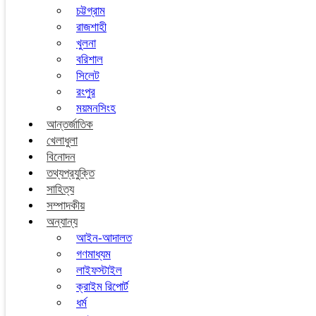
চট্টগ্রাম
রাজশাহী
খুলনা
বরিশাল
সিলেট
রংপুর
ময়মনসিংহ
আন্তর্জাতিক
খেলাধুলা
বিনোদন
তথ্যপ্রযুক্তি
সাহিত্য
সম্পাদকীয়
অন্যান্য
আইন-আদালত
গণমাধ্যম
লাইফস্টাইল
ক্রাইম রিপোর্ট
ধর্ম