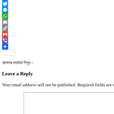
Facebook
Twitter
Messenger
WhatsApp
Email
Copy
Link
Gmail
Viber
Share
আপনার মতামত লিখুন :
Leave a Reply
Your email address will not be published.
Required fields are