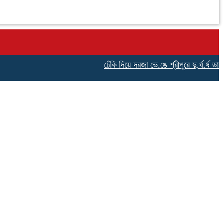
ঢেঁকি দিয়ে দরজা ভে.ঙে শ্রীপুরে দু.র্ধ.র্ষ ডা.কা.তি