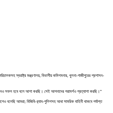
পরিচালকসহ স্বরাষ্ট্র মন্ত্রণালয়, বিভাগীয় কমিশমনার, খুলনা-গাজীপুরের প্রশাসন-
র্বাচনও সফল হবে বলে আশা করছি। সেই আপনাদের পরামর্শও প্রত্যাশা করছি।”
েও বলেছি আমরা; বিজিবি-র‌্যাব-পুলিশসহ আধা সামরিক বাহিনী থাকবে পর্যাপ্ত