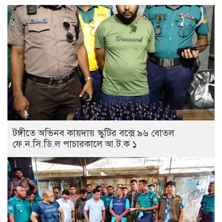
টঙ্গীতে অভিনব কায়দায় স্কুটির বক্সে ৯৬ বোতল
ফে.ন.সি.ডি.ল পাচারকালে আ.ট.ক ১