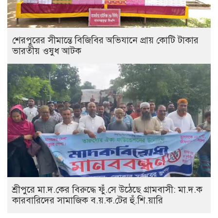
শেরপুরের সীমান্তে বিজিবির অভিযানে প্রায় কোটি টাকার
ভারতীয় ওষুধ আটক
শ্রীপুরে মা.দ.কের বিরুদ্ধে ফুঁ.সে উঠেছে গ্রামবাসী: মা.দ.ক
কারবারিদের সামাজিক ব.য়.ক.টের হুঁ.শি.য়ারি