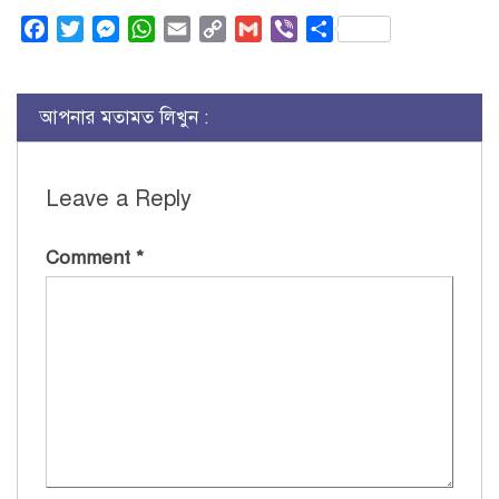
Facebook
Twitter
Messenger
WhatsApp
Email
Copy
Gmail
Viber
Share
Link
আপনার মতামত লিখুন :
Leave a Reply
Comment
*