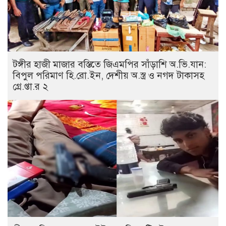
টঙ্গীর হাজী মাজার বস্তিতে জিএমপির সাঁড়াশি অ.ভি.যান:
বিপুল পরিমাণ হি.রো.ইন, দেশীয় অ.স্ত্র ও নগদ টাকাসহ
গ্রে.প্তা.র ২