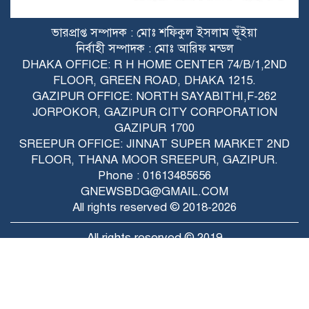
টঙ্গীর হাজী মাজার বস্তিতে জিএমপির সাঁড়াশি
ভারপ্রাপ্ত সম্পাদক : মোঃ শফিকুল ইসলাম ভূঁইয়া
অ.ভি.যান: বিপুল পরিমাণ হি.রো.ইন, দেশীয়
নির্বাহী সম্পাদক : মোঃ আরিফ মন্ডল
অ.স্ত্র ও নগদ টাকাসহ গ্রে.প্তা.র ২
DHAKA OFFICE: R H HOME CENTER 74/B/1,2ND
FLOOR, GREEN ROAD, DHAKA 1215.
শ্রীপুরে পি.স্ত.ল সদৃশ লাইটার দেখিয়ে টিকটক
GAZIPUR OFFICE: NORTH SAYABITHI,F-262
ও যৌ.তু.কের জন্য স্ত্রীকে নি.র্যা.ত.ন: যুবক
JORPOKOR, GAZIPUR CITY CORPORATION
গ্রে.প্তা.র
GAZIPUR 1700
ভাবিকে বি.য়ে, শাশুড়িকেও বি.য়ে.র হু.ম.কি!
SREEPUR OFFICE: JINNAT SUPER MARKET 2ND
শ্রীপুরে দুই শি.শু সন্তানসহ স্ত্রীকে ঘ.র.ছাড়া
FLOOR, THANA MOOR SREEPUR, GAZIPUR.
করল স্বামী
Phone : 01613485656
GNEWSBDG@GMAIL.COM
All rights reserved © 2018-2026
All rights reserved © 2019
Raytahost
Developed by