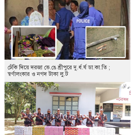
ঢেঁকি দিয়ে দরজা ভে.ঙে শ্রীপুরে দু.র্ধ.র্ষ ডা.কা.তি ;
স্বর্ণালংকার ও নগদ টাকা লু.ট