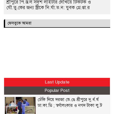
শ্রীপুরে পি.স্ত.ল সদৃশ লাইটার দেখিয়ে টিকটক ও
যৌ.তু.কের জন্য স্ত্রীকে নি.র্যা.ত.ন: যুবক গ্রে.প্তা.র
ফেসবুকে আমরা
Last Update
Popular Post
ঢেঁকি দিয়ে দরজা ভে.ঙে শ্রীপুরে দু.র্ধ.র্ষ
ডা.কা.তি ; স্বর্ণালংকার ও নগদ টাকা লু.ট