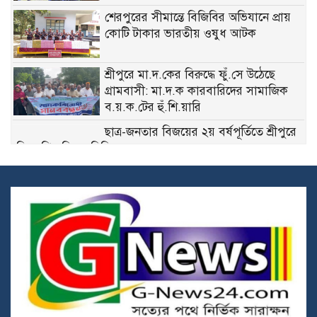
শেরপুরের সীমান্তে বিজিবির অভিযানে প্রায়
কোটি টাকার ভারতীয় ওষুধ আটক
শ্রীপুরে মা.দ.কের বিরুদ্ধে ফুঁ.সে উঠেছে
গ্রামবাসী: মা.দ.ক কারবারিদের সামাজিক
ব.য়.ক.টের হুঁ.শি.য়ারি
ছাত্র-জনতার বিজয়ের ২য় বর্ষপূর্তিতে শ্রীপুরে
বিএনপির বিজয় মিছিল
টঙ্গীতে অভিনব কায়দায় স্কুটির বক্সে ৯৬
বোতল ফে.ন.সি.ডি.ল পাচারকালে আ.ট.ক ১
৩৬ জুলাই গণ-অভ্যুত্থানের শহীদ ও
আহতদের প্রতি গাজীপুর সিটি প্রশাসকের
শ্রদ্ধা
গাজীপুরে যথাযোগ্য মর্যাদায় ‘জুলাই
গণঅভ্যুত্থান দিবস’ পালিত