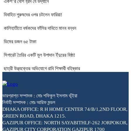
একশ’র বেশি হ্রদ যে উদ্যানে
বিবাহিত পুরুষদের ওপর চটলেন ফারিয়া!
কালিহাতীতে ধর্ষকদের ফাঁসির দাবিতে মানব বন্ধন
ডিমের ডজন ৬৫ টাকা
সিগারেট তৈরির একটি মূল উপাদান ইঁদুরের বিষ্ঠা!
ছাত্রী উত্ত্যক্তের অভিযোগে রাবি শিক্ষার্থী বহিষ্কার
ভারপ্রাপ্ত সম্পাদক : মোঃ শফিকুল ইসলাম ভূঁইয়া
নির্বাহী সম্পাদক : মোঃ আরিফ মন্ডল
DHAKA OFFICE: R H HOME CENTER 74/B/1,2ND FLOOR,
GREEN ROAD, DHAKA 1215.
GAZIPUR OFFICE: NORTH SAYABITHI,F-262 JORPOKOR,
GAZIPUR CITY CORPORATION GAZIPUR 1700