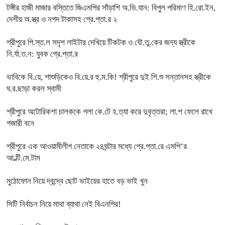
টঙ্গীর হাজী মাজার বস্তিতে জিএমপির সাঁড়াশি অ.ভি.যান: বিপুল পরিমাণ হি.রো.ইন,
দেশীয় অ.স্ত্র ও নগদ টাকাসহ গ্রে.প্তা.র ২
শ্রীপুরে পি.স্ত.ল সদৃশ লাইটার দেখিয়ে টিকটক ও যৌ.তু.কের জন্য স্ত্রীকে
নি.র্যা.ত.ন: যুবক গ্রে.প্তা.র
ভাবিকে বি.য়ে, শাশুড়িকেও বি.য়ে.র হু.ম.কি! শ্রীপুরে দুই শি.শু সন্তানসহ স্ত্রীকে
ঘ.র.ছাড়া করল স্বামী
শ্রীপুরে অটোরিকশা চালককে গলা কে.টে হ.ত্যা করে দুবৃত্তরা; লা.শ ফেলে রাখে
গজারী বনে
শ্রীপুরে এক আওয়ামীলীগ নেতাকে ২৪ঘন্টার মধ্যে গ্রে.প্তা.রে এমপি’র
আ.ল্টি.মে.টাম
মুঠোফোন নিয়ে দ্বন্দ্বে ছোট ভাইয়ের হাতে বড় ভাই খুন
সিটি নির্বাচন নিয়ে মাথা ব্যাথা নেই বিএনপির!