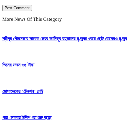
More News Of This Category
শ্রীপুর পৌরসভার সাবেক মেয়র আনিছুর রহমানের মৃ.ত্যুর খবরে ছোট বোনেরও মৃ.ত্যু
ডিমের ডজন ৬৫ টাকা
মোসাদ্দেকের ‘টেনশন’ নেই
পদ্মা-মেঘনায় ইলিশ ধরা শুরু হচ্ছে