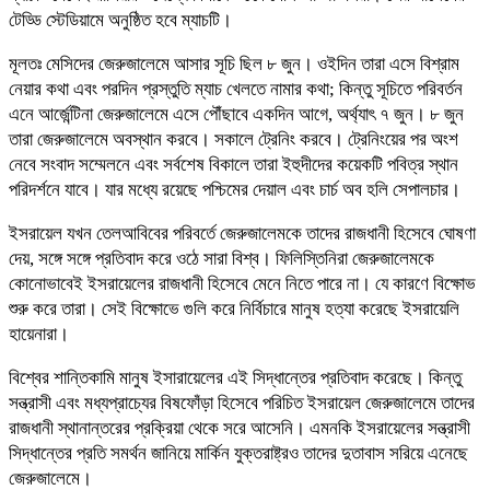
টেড্ডি স্টেডিয়ামে অনুষ্ঠিত হবে ম্যাচটি।
মূলতঃ মেসিদের জেরুজালেমে আসার সূচি ছিল ৮ জুন। ওইদিন তারা এসে বিশ্রাম
নেয়ার কথা এবং পরদিন প্রস্তুতি ম্যাচ খেলতে নামার কথা; কিন্তু সূচিতে পরিবর্তন
এনে আর্জেন্টিনা জেরুজালেমে এসে পৌঁছাবে একদিন আগে, অর্থ্যাৎ ৭ জুন। ৮ জুন
তারা জেরুজালেমে অবস্থান করবে। সকালে ট্রেনিং করবে। ট্রেনিংয়ের পর অংশ
নেবে সংবাদ সম্মেলনে এবং সর্বশেষ বিকালে তারা ইহুদীদের কয়েকটি পবিত্র স্থান
পরিদর্শনে যাবে। যার মধ্যে রয়েছে পশ্চিমের দেয়াল এবং চার্চ অব হলি সেপালচার।
ইসরায়েল যখন তেলআবিবের পরিবর্তে জেরুজালেমকে তাদের রাজধানী হিসেবে ঘোষণা
দেয়, সঙ্গে সঙ্গে প্রতিবাদ করে ওঠে সারা বিশ্ব। ফিলিস্তিনিরা জেরুজালেমকে
কোনোভাবেই ইসরায়েলের রাজধানী হিসেবে মেনে নিতে পারে না। যে কারণে বিক্ষোভ
শুরু করে তারা। সেই বিক্ষোভে গুলি করে নির্বিচারে মানুষ হত্যা করেছে ইসরায়েলি
হায়েনারা।
বিশ্বের শান্তিকামি মানুষ ইসারায়েলের এই সিদ্ধান্তের প্রতিবাদ করেছে। কিন্তু
সন্ত্রাসী এবং মধ্যপ্রাচ্যের বিষফোঁড়া হিসেবে পরিচিত ইসরায়েল জেরুজালেমে তাদের
রাজধানী স্থানান্তরের প্রক্রিয়া থেকে সরে আসেনি। এমনকি ইসরায়েলের সন্ত্রাসী
সিদ্ধান্তের প্রতি সমর্থন জানিয়ে মার্কিন যুক্তরাষ্ট্রও তাদের দুতাবাস সরিয়ে এনেছে
জেরুজালেমে।