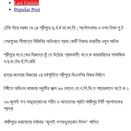
Last Update
Popular Post
ঢেঁকি দিয়ে দরজা ভে.ঙে শ্রীপুরে দু.র্ধ.র্ষ ডা.কা.তি ; স্বর্ণালংকার ও নগদ টাকা লু.ট
শেরপুরের সীমান্তে বিজিবির অভিযানে প্রায় কোটি টাকার ভারতীয় ওষুধ আটক
শ্রীপুরে মা.দ.কের বিরুদ্ধে ফুঁ.সে উঠেছে গ্রামবাসী: মা.দ.ক কারবারিদের সামাজিক
ব.য়.ক.টের হুঁ.শি.য়ারি
ছাত্র-জনতার বিজয়ের ২য় বর্ষপূর্তিতে শ্রীপুরে বিএনপির বিজয় মিছিল
টঙ্গীতে অভিনব কায়দায় স্কুটির বক্সে ৯৬ বোতল ফে.ন.সি.ডি.ল পাচারকালে আ.ট.ক ১
৩৬ জুলাই গণ-অভ্যুত্থানের শহীদ ও আহতদের প্রতি গাজীপুর সিটি প্রশাসকের
শ্রদ্ধা
গাজীপুরে যথাযোগ্য মর্যাদায় ‘জুলাই গণঅভ্যুত্থান দিবস’ পালিত