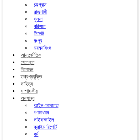
চট্টগ্রাম
রাজশাহী
খুলনা
বরিশাল
সিলেট
রংপুর
ময়মনসিংহ
আন্তর্জাতিক
খেলাধুলা
বিনোদন
তথ্যপ্রযুক্তি
সাহিত্য
সম্পাদকীয়
অন্যান্য
আইন-আদালত
গণমাধ্যম
লাইফস্টাইল
ক্রাইম রিপোর্ট
ধর্ম