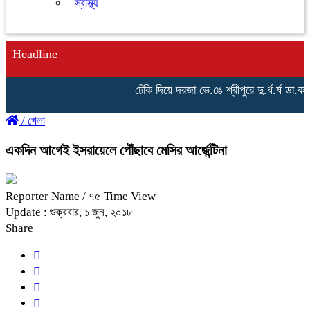
স্বাস্থ্য
Headline
ঢেঁকি দিয়ে দরজা ভে.ঙে শ্রীপুরে দু.র্ধ.র্ষ ডা.কা.ত
/
খেলা
একদিন আগেই ইসরায়েলে পৌঁছাবে মেসির আর্জেন্টিনা
Reporter Name
/ ৭৫ Time View
Update : শুক্রবার, ১ জুন, ২০১৮
Share