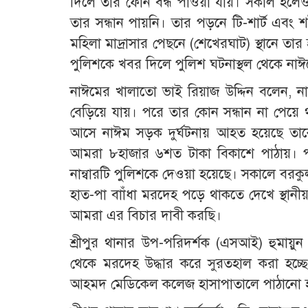
দিলে তার ফোন বন্ধ পাওয়া যায়। সকাল হলেও ব
তার সন্ধান পায়নি। তার পড়নে টি-শার্ট এবং শর
মহিলা মাদ্রাসার পেছনে (শেখেরঘাট) স্থানে তা
পুলিশকে খবর দিলে পুলিশ ঘটনাস্থল থেকে নাঈ
নাঈমের খালাতো ভাই রিয়াজ উদ্দিন বলেন, 
বেড়িয়ে যায়। পরে তার কোন সন্ধান না পেয়ে
আসে নাঈম সড়ক দুর্ঘটনায় আহত হয়েছে তাকে
আমরা ৮হাজার ৬শত টাকা বিকাশে পাঠায়। প
নান্বারটি পুলিশকে দেওয়া হয়েছে। সকালে বরকুল 
হাত-পা বাাঁধা মরদেহ পড়ে থাকতে দেখে স্থানী
আমরা এর বিচার দাবী করছি।
শ্রীপুর থানার উপ-পরিদর্শক (এসআই) হুমায়ুন
থেকে মরদেহ উদ্ধার করে সুরতহাল করা হচ্ছে
আহমদ মেডিকেল কলেজ হাসাপাতালে পাঠানো 