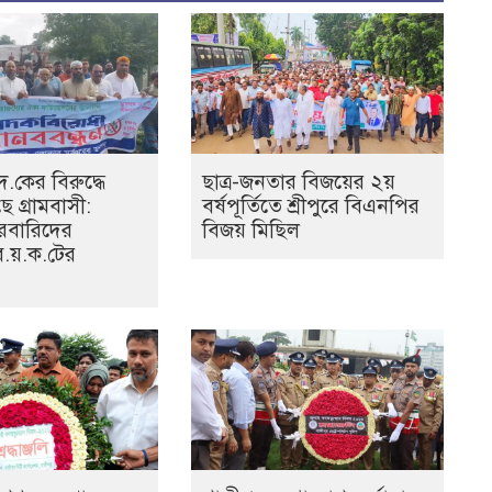
.দ.কের বিরুদ্ধে
ছাত্র-জনতার বিজয়ের ২য়
ছে গ্রামবাসী:
বর্ষপূর্তিতে শ্রীপুরে বিএনপির
রবারিদের
বিজয় মিছিল
ব.য়.ক.টের