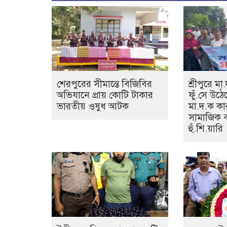
শেরপুরের সীমান্তে বিজিবির
শ্রীপুরে মা
অভিযানে প্রায় কোটি টাকার
ফুঁ.সে উঠে
ভারতীয় ওষুধ আটক
মা.দ.ক কা
সামাজিক 
হুঁ.শি.য়ারি