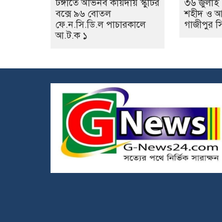
টঙ্গীতে অভিনব কায়দায় স্কুটির
৩৬ জুলাই 
বক্সে ৯৬ বোতল
শহীদ ও আ
ফে.ন.সি.ডি.ল পাচারকালে
গাজীপুর সিট
আ.ট.ক ১