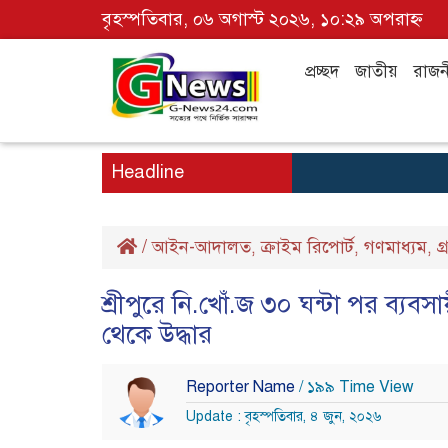
বৃহস্পতিবার, ০৬ অগাস্ট ২০২৬, ১০:২৯ অপরাহ্ন
প্রচ্ছদ
জাতীয়
রাজন
Headline
/
আইন-আদালত
ক্রাইম রিপোর্ট
গণমাধ্যম
গ
,
,
,
শ্রীপুরে নি.খোঁ.জ ৩০ ঘন্টা পর ব্যব
থেকে উদ্ধার
Reporter Name
/ ১৯৯ Time View
Update : বৃহস্পতিবার, ৪ জুন, ২০২৬