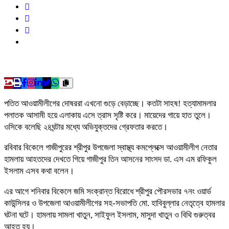
পতিত আওয়ামীলীগের দোষররা এখনো গুড়ে বেড়াচ্ছে। কতটা সাহষ! হত্যামামলার
পলাতক আসামী হয়ে এলাকায় এসে ত্রাস সৃষ্টি করে। মায়েদের গায়ে হাত তুলে।
ওসিকে বলেছি ২৪ঘন্টার মধ্যে অভিযুক্তদের গ্রেফতার করতে।
রবিবার বিকেলে গাজীপুরের শ্রীপুর উপজেলা স্বাস্থ্য কমপ্লেক্সে আওয়ামীলীগ নেতার
হামলায় আহতদের দেখতে গিয়ে গাজীপুর তিন আসনের সাংসদ ডা. এস এম রফিকুল
ইসলাম এসব কথা বলেন।
এর আগে শনিবার বিকেলে জমি সংক্রান্ত বিরোধে শ্রীপুর পৌরসভার ৭নং ওয়ার্ড
কাউন্সিলর ও উপজেলা আওয়ামীলীগের সহ-সভাপতি মো. হাবিবুল্লার নেতৃত্বে হামলার
ঘটনা ঘটে। হামলায় সামলা খাতুন, সাইফুল ইসলাম, মাসুদা খাতুন ও বিথি গুরুত্বর
আহত হয়।