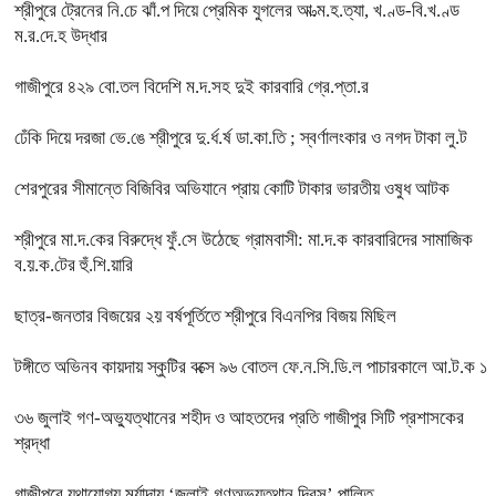
শ্রীপুরে ট্রেনের নি.চে ঝাঁ.প দিয়ে প্রেমিক যুগলের আ.ত্ম.হ.ত্যা, খ.ণ্ড-বি.খ.ণ্ড
ম.র.দে.হ উদ্ধার
গাজীপুরে ৪২৯ বো.তল বিদেশি ম.দ.সহ দুই কারবারি গ্রে.প্তা.র
ঢেঁকি দিয়ে দরজা ভে.ঙে শ্রীপুরে দু.র্ধ.র্ষ ডা.কা.তি ; স্বর্ণালংকার ও নগদ টাকা লু.ট
শেরপুরের সীমান্তে বিজিবির অভিযানে প্রায় কোটি টাকার ভারতীয় ওষুধ আটক
শ্রীপুরে মা.দ.কের বিরুদ্ধে ফুঁ.সে উঠেছে গ্রামবাসী: মা.দ.ক কারবারিদের সামাজিক
ব.য়.ক.টের হুঁ.শি.য়ারি
ছাত্র-জনতার বিজয়ের ২য় বর্ষপূর্তিতে শ্রীপুরে বিএনপির বিজয় মিছিল
টঙ্গীতে অভিনব কায়দায় স্কুটির বক্সে ৯৬ বোতল ফে.ন.সি.ডি.ল পাচারকালে আ.ট.ক ১
৩৬ জুলাই গণ-অভ্যুত্থানের শহীদ ও আহতদের প্রতি গাজীপুর সিটি প্রশাসকের
শ্রদ্ধা
গাজীপুরে যথাযোগ্য মর্যাদায় ‘জুলাই গণঅভ্যুত্থান দিবস’ পালিত