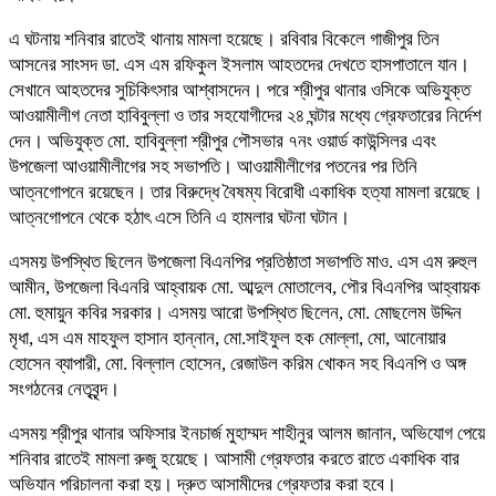
এ ঘটনায় শনিবার রাতেই থানায় মামলা হয়েছে। রবিবার বিকেলে গাজীপুর তিন
আসনের সাংসদ ডা. এস এম রফিকুল ইসলাম আহতদের দেখতে হাসপাতালে যান।
সেখানে আহতদের সুচিকিৎসার আশ্বাসদেন। পরে শ্রীপুর থানার ওসিকে অভিযুক্ত
আওয়ামীলীগ নেতা হাবিবুল্লা ও তার সহযোগীদের ২৪ ঘন্টার মধ্যে গ্রেফতারের নির্দেশ
দেন। অভিযুক্ত মো. হাবিবুল্লা শ্রীপুর পৌসভার ৭নং ওয়ার্ড কাউন্সিলর এবং
উপজেলা আওয়ামীলীগের সহ সভাপতি। আওয়ামীলীগের পতনের পর তিনি
আত্নগোপনে রয়েছেন। তার বিরুদ্ধে বৈষম্য বিরোধী একাধিক হত্যা মামলা রয়েছে।
আত্নগোপনে থেকে হঠাৎ এসে তিনি এ হামলার ঘটনা ঘটান।
এসময় উপস্থিত ছিলেন উপজেলা বিএনপির প্রতিষ্ঠাতা সভাপতি মাও. এস এম রুহুল
আমীন, উপজেলা বিএনরি আহ্বায়ক মো. আব্দুল মোতালেব, পৌর বিএনপির আহ্বায়ক
মো. হুমায়ুন কবির সরকার। এসময় আরো উপস্থিত ছিলেন, মো. মোছলেম উদ্দিন
মৃধা, এস এম মাহফুল হাসান হান্নান, মো.সাইফুল হক মোল্লা, মো, আনোয়ার
হোসেন ব্যাপারী, মো. বিল্লাল হোসেন, রেজাউল করিম খোকন সহ বিএনপি ও অঙ্গ
সংগঠনের নেতৃবৃন্দ।
এসময় শ্রীপুর থানার অফিসার ইনচার্জ মুহাম্মদ শাহীনুর আলম জানান, অভিযোগ পেয়ে
শনিবার রাতেই মামলা রুজু হয়েছে। আসামী গ্রেফতার করতে রাতে একাধিক বার
অভিযান পরিচালনা করা হয়। দ্রুত আসামীদের গ্রেফতার করা হবে।