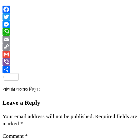
Facebook
Twitter
Messenger
WhatsApp
Email
Copy
Link
Gmail
Viber
Share
আপনার মতামত লিখুন :
Leave a Reply
Your email address will not be published.
Required fields are
marked
*
Comment
*