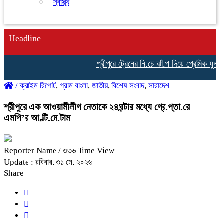
স্বাস্থ্য
Headline
শ্রীপুরে ট্রেনের নি.চে ঝাঁ.প দিয়ে প্রেমিক যুগলে
/
ক্রাইম রিপোর্ট
,
গ্রাম বাংলা
,
জাতীয়
,
বিশেষ সংবাদ
,
সারাদেশ
শ্রীপুরে এক আওয়ামীলীগ নেতাকে ২৪ঘন্টার মধ্যে গ্রে.প্তা.রে
এমপি’র আ.ল্টি.মে.টাম
Reporter Name
/ ৩৩৬ Time View
Update : রবিবার, ৩১ মে, ২০২৬
Share