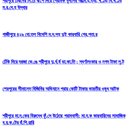
শ্রীপুরে ট্রেনের নি.চে ঝাঁ.প দিয়ে প্রেমিক যুগলের আ.ত্ম.হ.ত্যা, খ.ণ্ড-বি.খ.ণ্ড
ম.র.দে.হ উদ্ধার
গাজীপুরে ৪২৯ বো.তল বিদেশি ম.দ.সহ দুই কারবারি গ্রে.প্তা.র
ঢেঁকি দিয়ে দরজা ভে.ঙে শ্রীপুরে দু.র্ধ.র্ষ ডা.কা.তি ; স্বর্ণালংকার ও নগদ টাকা লু.ট
শেরপুরের সীমান্তে বিজিবির অভিযানে প্রায় কোটি টাকার ভারতীয় ওষুধ আটক
শ্রীপুরে মা.দ.কের বিরুদ্ধে ফুঁ.সে উঠেছে গ্রামবাসী: মা.দ.ক কারবারিদের সামাজিক
ব.য়.ক.টের হুঁ.শি.য়ারি