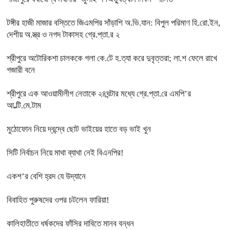
টঙ্গীর হাজী মাজার বস্তিতে জিএমপির সাঁড়াশি অ.ভি.যান: বিপুল পরিমাণ হি.রো.ইন,
দেশীয় অ.স্ত্র ও নগদ টাকাসহ গ্রে.প্তা.র ২
শ্রীপুরে অটোরিকশা চালককে গলা কে.টে হ.ত্যা করে দুবৃত্তরা; লা.শ ফেলে রাখে
গজারী বনে
শ্রীপুরে এক আওয়ামীলীগ নেতাকে ২৪ঘন্টার মধ্যে গ্রে.প্তা.রে এমপি’র
আ.ল্টি.মে.টাম
মুঠোফোন নিয়ে দ্বন্দ্বে ছোট ভাইয়ের হাতে বড় ভাই খুন
সিটি নির্বাচন নিয়ে মাথা ব্যাথা নেই বিএনপির!
একশ’র বেশি হ্রদ যে উদ্যানে
বিবাহিত পুরুষদের ওপর চটলেন ফারিয়া!
কালিহাতীতে ধর্ষকদের ফাঁসির দাবিতে মানব বন্ধন