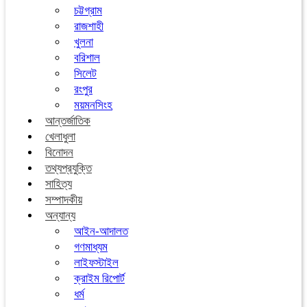
চট্টগ্রাম
রাজশাহী
খুলনা
বরিশাল
সিলেট
রংপুর
ময়মনসিংহ
আন্তর্জাতিক
খেলাধুলা
বিনোদন
তথ্যপ্রযুক্তি
সাহিত্য
সম্পাদকীয়
অন্যান্য
আইন-আদালত
গণমাধ্যম
লাইফস্টাইল
ক্রাইম রিপোর্ট
ধর্ম