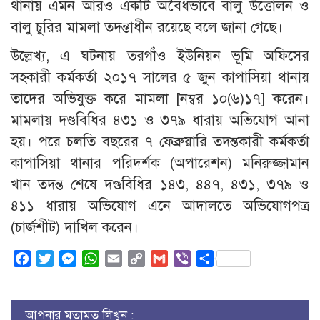
থানায় এমন আরও একটি অবৈধভাবে বালু উত্তোলন ও
বালু চুরির মামলা তদন্তাধীন রয়েছে বলে জানা গেছে।
উল্লেখ্য, এ ঘটনায় তরগাঁও ইউনিয়ন ভূমি অফিসের
সহকারী কর্মকর্তা ২০১৭ সালের ৫ জুন কাপাসিয়া থানায়
তাদের অভিযুক্ত করে মামলা [নম্বর ১০(৬)১৭] করেন।
মামলায় দণ্ডবিধির ৪৩১ ও ৩৭৯ ধারায় অভিযোগ আনা
হয়। পরে চলতি বছরের ৭ ফেব্রুয়ারি তদন্তকারী কর্মকর্তা
কাপাসিয়া থানার পরিদর্শক (অপারেশন) মনিরুজ্জামান
খান তদন্ত শেষে দণ্ডবিধির ১৪৩, ৪৪৭, ৪৩১, ৩৭৯ ও
৪১১ ধারায় অভিযোগ এনে আদালতে অভিযোগপত্র
(চার্জশীট) দাখিল করেন।
Facebook
Twitter
Messenger
WhatsApp
Email
Copy
Gmail
Viber
Share
Link
আপনার মতামত লিখুন :