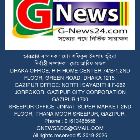
৩৬ জুলাই গণ-অভ্যুত্থানের শহীদ ও
আহতদের প্রতি গাজীপুর সিটি প্রশাসকের
শ্রদ্ধা
গাজীপুরে যথাযোগ্য মর্যাদায় ‘জুলাই
গণঅভ্যুত্থান দিবস’ পালিত
টঙ্গীর হাজী মাজার বস্তিতে জিএমপির সাঁড়াশি
ভারপ্রাপ্ত সম্পাদক : মোঃ শফিকুল ইসলাম ভূঁইয়া
অ.ভি.যান: বিপুল পরিমাণ হি.রো.ইন, দেশীয়
নির্বাহী সম্পাদক : মোঃ আরিফ মন্ডল
অ.স্ত্র ও নগদ টাকাসহ গ্রে.প্তা.র ২
DHAKA OFFICE: R H HOME CENTER 74/B/1,2ND
FLOOR, GREEN ROAD, DHAKA 1215.
শ্রীপুরে পি.স্ত.ল সদৃশ লাইটার দেখিয়ে টিকটক
GAZIPUR OFFICE: NORTH SAYABITHI,F-262
ও যৌ.তু.কের জন্য স্ত্রীকে নি.র্যা.ত.ন: যুবক
JORPOKOR, GAZIPUR CITY CORPORATION
গ্রে.প্তা.র
GAZIPUR 1700
SREEPUR OFFICE: JINNAT SUPER MARKET 2ND
FLOOR, THANA MOOR SREEPUR, GAZIPUR.
Phone : 01613485656
GNEWSBDG@GMAIL.COM
All rights reserved © 2018-2026