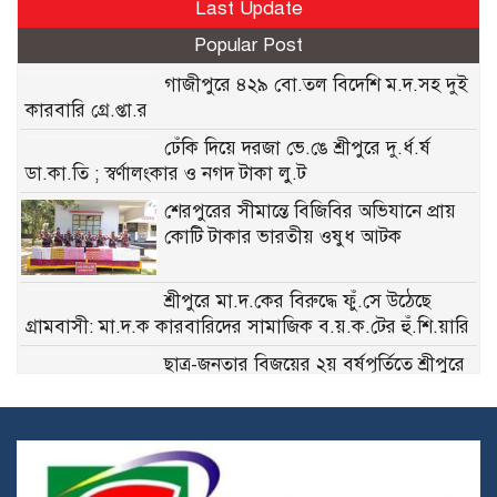
Last Update
Popular Post
গাজীপুরে ৪২৯ বো.তল বিদেশি ম.দ.সহ দুই
কারবারি গ্রে.প্তা.র
ঢেঁকি দিয়ে দরজা ভে.ঙে শ্রীপুরে দু.র্ধ.র্ষ
ডা.কা.তি ; স্বর্ণালংকার ও নগদ টাকা লু.ট
শেরপুরের সীমান্তে বিজিবির অভিযানে প্রায়
কোটি টাকার ভারতীয় ওষুধ আটক
শ্রীপুরে মা.দ.কের বিরুদ্ধে ফুঁ.সে উঠেছে
গ্রামবাসী: মা.দ.ক কারবারিদের সামাজিক ব.য়.ক.টের হুঁ.শি.য়ারি
ছাত্র-জনতার বিজয়ের ২য় বর্ষপূর্তিতে শ্রীপুরে
বিএনপির বিজয় মিছিল
টঙ্গীতে অভিনব কায়দায় স্কুটির বক্সে ৯৬
বোতল ফে.ন.সি.ডি.ল পাচারকালে আ.ট.ক ১