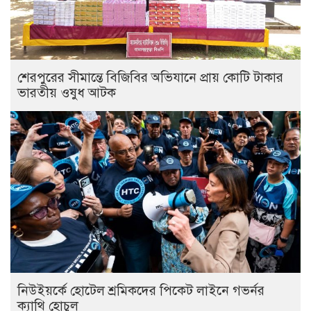
শেরপুরের সীমান্তে বিজিবির অভিযানে প্রায় কোটি টাকার
ভারতীয় ওষুধ আটক
নিউইয়র্কে হোটেল শ্রমিকদের পিকেট লাইনে গভর্নর
ক্যাথি হোচুল