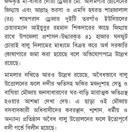
জব্দকৃত মা-বাবার দোয়া ড্রেজার মো. আলমগীর হোসেনের
জিম্মায় এবং আল্লাহ্ ভরসা ও এমবি হযরত শাহ্জালাল
(রঃ) শাহপরান ড্রেজার দুইটি তরগাঁও ইউনিয়নের
চেয়ারম্যান আইয়ুবুর রহমান শিকদারের কাছে জিম্মায়
রাখে উপজেলা প্রশাসন।উদ্ধারকৃত ৪১ হাজার ঘনফুট
চোরাই বালু নিলামের মাধ্যমে বিক্রয় করে অর্থ সরকারি
কোষাগারে জমা করা হয়েছে বলে অভিযোগপত্রে উল্লেখ
রয়েছে।
মামলার নথিতে আরও উল্লেখ রয়েছে, অবৈধভাবে বালু
উত্তোলনের ফলে নদীর ক্ষতিসহ ফকির মজনুশাহ সেতু ও
বাঘিয়া মৌজায় জনসাধারণের ঘর-বাড়ি মারাত্মক ক্ষতিগ্রস্থ
হওয়ার আশঙ্কা দেখা দেয়। এ ছাড়া ওই মৌজায়
বসবাসকারী অধিবাসীদের কবরস্থান, শ্মশান, ধর্মীয় ও
অন্যান্য প্রতিষ্ঠান অবৈধ বালু উত্তোলনের ফলে ইতোপূর্বে
নদী গর্ভে বিলীন হয়েছে।