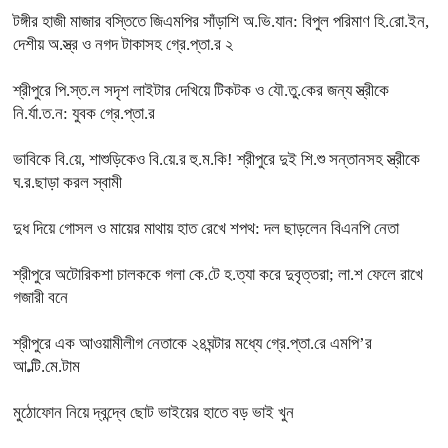
টঙ্গীর হাজী মাজার বস্তিতে জিএমপির সাঁড়াশি অ.ভি.যান: বিপুল পরিমাণ হি.রো.ইন,
দেশীয় অ.স্ত্র ও নগদ টাকাসহ গ্রে.প্তা.র ২
শ্রীপুরে পি.স্ত.ল সদৃশ লাইটার দেখিয়ে টিকটক ও যৌ.তু.কের জন্য স্ত্রীকে
নি.র্যা.ত.ন: যুবক গ্রে.প্তা.র
ভাবিকে বি.য়ে, শাশুড়িকেও বি.য়ে.র হু.ম.কি! শ্রীপুরে দুই শি.শু সন্তানসহ স্ত্রীকে
ঘ.র.ছাড়া করল স্বামী
দুধ দিয়ে গোসল ও মায়ের মাথায় হাত রেখে শপথ: দল ছাড়লেন বিএনপি নেতা
শ্রীপুরে অটোরিকশা চালককে গলা কে.টে হ.ত্যা করে দুবৃত্তরা; লা.শ ফেলে রাখে
গজারী বনে
শ্রীপুরে এক আওয়ামীলীগ নেতাকে ২৪ঘন্টার মধ্যে গ্রে.প্তা.রে এমপি’র
আ.ল্টি.মে.টাম
মুঠোফোন নিয়ে দ্বন্দ্বে ছোট ভাইয়ের হাতে বড় ভাই খুন