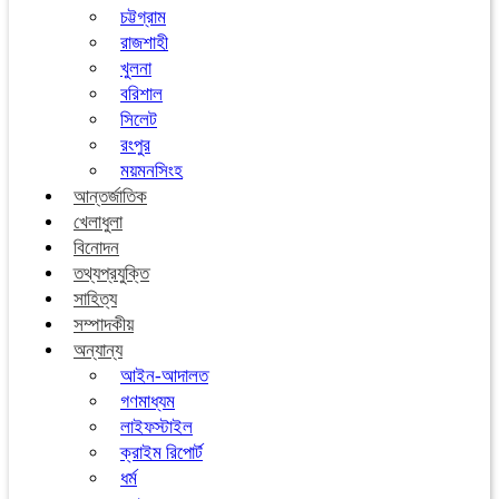
চট্টগ্রাম
রাজশাহী
খুলনা
বরিশাল
সিলেট
রংপুর
ময়মনসিংহ
আন্তর্জাতিক
খেলাধুলা
বিনোদন
তথ্যপ্রযুক্তি
সাহিত্য
সম্পাদকীয়
অন্যান্য
আইন-আদালত
গণমাধ্যম
লাইফস্টাইল
ক্রাইম রিপোর্ট
ধর্ম