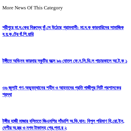
More News Of This Category
শ্রীপুরে মা.দ.কের বিরুদ্ধে ফুঁ.সে উঠেছে গ্রামবাসী: মা.দ.ক কারবারিদের সামাজিক
ব.য়.ক.টের হুঁ.শি.য়ারি
টঙ্গীতে অভিনব কায়দায় স্কুটির বক্সে ৯৬ বোতল ফে.ন.সি.ডি.ল পাচারকালে আ.ট.ক ১
৩৬ জুলাই গণ-অভ্যুত্থানের শহীদ ও আহতদের প্রতি গাজীপুর সিটি প্রশাসকের
শ্রদ্ধা
টঙ্গীর হাজী মাজার বস্তিতে জিএমপির সাঁড়াশি অ.ভি.যান: বিপুল পরিমাণ হি.রো.ইন,
দেশীয় অ.স্ত্র ও নগদ টাকাসহ গ্রে.প্তা.র ২