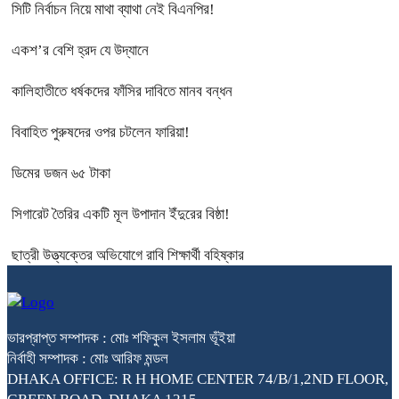
সিটি নির্বাচন নিয়ে মাথা ব্যাথা নেই বিএনপির!
একশ’র বেশি হ্রদ যে উদ্যানে
কালিহাতীতে ধর্ষকদের ফাঁসির দাবিতে মানব বন্ধন
বিবাহিত পুরুষদের ওপর চটলেন ফারিয়া!
ডিমের ডজন ৬৫ টাকা
সিগারেট তৈরির একটি মূল উপাদান ইঁদুরের বিষ্ঠা!
ছাত্রী উত্ত্যক্তের অভিযোগে রাবি শিক্ষার্থী বহিষ্কার
ভারপ্রাপ্ত সম্পাদক : মোঃ শফিকুল ইসলাম ভূঁইয়া
নির্বাহী সম্পাদক : মোঃ আরিফ মন্ডল
DHAKA OFFICE: R H HOME CENTER 74/B/1,2ND FLOOR,