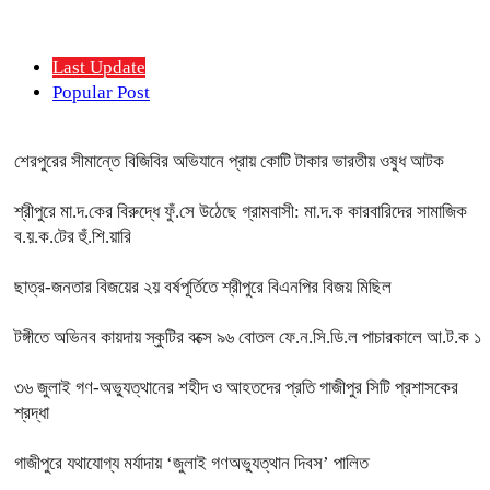
Last Update
Popular Post
শেরপুরের সীমান্তে বিজিবির অভিযানে প্রায় কোটি টাকার ভারতীয় ওষুধ আটক
শ্রীপুরে মা.দ.কের বিরুদ্ধে ফুঁ.সে উঠেছে গ্রামবাসী: মা.দ.ক কারবারিদের সামাজিক
ব.য়.ক.টের হুঁ.শি.য়ারি
ছাত্র-জনতার বিজয়ের ২য় বর্ষপূর্তিতে শ্রীপুরে বিএনপির বিজয় মিছিল
টঙ্গীতে অভিনব কায়দায় স্কুটির বক্সে ৯৬ বোতল ফে.ন.সি.ডি.ল পাচারকালে আ.ট.ক ১
৩৬ জুলাই গণ-অভ্যুত্থানের শহীদ ও আহতদের প্রতি গাজীপুর সিটি প্রশাসকের
শ্রদ্ধা
গাজীপুরে যথাযোগ্য মর্যাদায় ‘জুলাই গণঅভ্যুত্থান দিবস’ পালিত