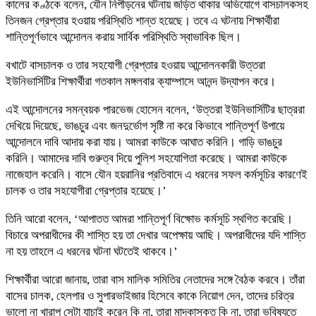
কালের কণ্ঠকে বলেন, যৌন নিপীড়নের ঘটনায় জড়িত থাকার অভিযোগে বাসচালকসহ
তিনজন গ্রেপ্তার হওয়ায় পরিস্থিতি শান্ত হয়েছে। তবে এ ঘটনায় শিক্ষার্থীরা
শান্তিপূর্ণভাবে আন্দোলন করায় সার্বিক পরিস্থিতি স্বাভাবিক ছিল।
বখাটে বাসচালক ও তার সহযোগী গ্রেপ্তার হওয়ায় আন্দোলনকারী উত্তরা
ইউনিভার্সিটির শিক্ষার্থীরা গতকাল মঙ্গলবার ক্যাম্পাসে আনন্দ উদ্যাপন করে।
এই আন্দোলনের সমন্বয়ক পারভেজ হোসেন বলেন, ‘উত্তরা ইউনিভার্সিটির ছাত্ররা
দেখিয়ে দিয়েছে, ভাঙচুর এবং জনদুর্ভোগ সৃষ্টি না করে কিভাবে শান্তিপূর্ণ উপায়ে
আন্দোলনে দাবি আদায় করা যায়। আমরা কাউকে আঘাত করিনি। গাড়ি ভাঙচুর
করিনি। আমাদের দাবি গুরুত্ব দিয়ে পুলিশ সহযোগিতা করেছে। আমরা কাউকে
নাজেহাল করেনি। বাসে যৌন হয়রানির প্রতিবাদে এ ধরনের সফল কর্মসূচির কারণেই
চালক ও তার সহযোগীরা গ্রেপ্তার হয়েছে।’
তিনি আরো বলেন, ‘আপাতত আমরা শান্তিপূর্ণ বিক্ষোভ কর্মসূচি স্থগিত করেছি।
বিচারে অপরাধীদের কী শাস্তি হয় তা দেখার অপেক্ষায় আছি। অপরাধীদের যদি শাস্তি
না হয় তাহলে এ ধরনের ঘটনা ঘটতেই থাকবে।’
শিক্ষার্থীরা আরো জানায়, তারা বাস মালিক সমিতির নেতাদের সঙ্গে বৈঠক করবে। তাঁরা
বাসের চালক, হেলপার ও সুপারভাইজার হিসেবে কাকে নিয়োগ দেন, তাদের চরিত্র
ভালো না খারাপ সেটা যাচাই করেন কি না, তারা মাদকাসক্ত কি না, তারা ভবিষ্যতে