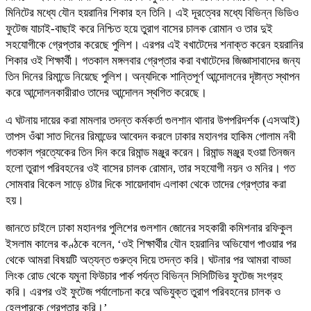
মিনিটের মধ্যে যৌন হয়রানির শিকার হন তিনি। এই দূরত্বের মধ্যে বিভিন্ন ভিডিও
ফুটেজ যাচাই-বাছাই করে নিশ্চিত হয়ে তুরাগ বাসের চালক রোমান ও তার দুই
সহযোগীকে গ্রেপ্তার করেছে পুলিশ। এরপর এই বখাটেদের শনাক্ত করেন হয়রানির
শিকার ওই শিক্ষার্থী। গতকাল মঙ্গলবার গ্রেপ্তার করা বখাটেদের জিজ্ঞাসাবাদের জন্য
তিন দিনের রিমান্ডে নিয়েছে পুলিশ। অন্যদিকে শান্তিপূর্ণ আন্দোলনের দৃষ্টান্ত স্থাপন
করে আন্দোলনকারীরাও তাদের আন্দোলন স্থগিত করেছে।
এ ঘটনায় দায়ের করা মামলার তদন্ত কর্মকর্তা গুলশান থানার উপপরিদর্শক (এসআই)
তাপস ওঁঝা সাত দিনের রিমান্ডের আবেদন করলে ঢাকার মহানগর হাকিম গোলাম নবী
গতকাল প্রত্যেকের তিন দিন করে রিমান্ড মঞ্জুর করেন। রিমান্ড মঞ্জুর হওয়া তিনজন
হলো তুরাগ পরিবহনের ওই বাসের চালক রোমান, তার সহযোগী নয়ন ও মনির। গত
সোমবার বিকেল সাড়ে ৪টার দিকে সায়েদাবাদ এলাকা থেকে তাদের গ্রেপ্তার করা
হয়।
জানতে চাইলে ঢাকা মহানগর পুলিশের গুলশান জোনের সহকারী কমিশনার রফিকুল
ইসলাম কালের কণ্ঠকে বলেন, ‘ওই শিক্ষার্থীর যৌন হয়রানির অভিযোগ পাওয়ার পর
থেকে আমরা বিষয়টি অত্যন্ত গুরুত্ব দিয়ে তদন্ত করি। ঘটনার পর আমরা বাড্ডা
লিংক রোড থেকে যমুনা ফিউচার পার্ক পর্যন্ত বিভিন্ন সিসিটিভির ফুটেজ সংগ্রহ
করি। এরপর ওই ফুটেজ পর্যালোচনা করে অভিযুক্ত তুরাগ পরিবহনের চালক ও
হেলপারকে গ্রেপ্তার করি।’