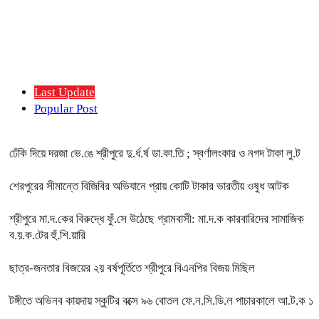
Last Update
Popular Post
ঢেঁকি দিয়ে দরজা ভে.ঙে শ্রীপুরে দু.র্ধ.র্ষ ডা.কা.তি ; স্বর্ণালংকার ও নগদ টাকা লু.ট
শেরপুরের সীমান্তে বিজিবির অভিযানে প্রায় কোটি টাকার ভারতীয় ওষুধ আটক
শ্রীপুরে মা.দ.কের বিরুদ্ধে ফুঁ.সে উঠেছে গ্রামবাসী: মা.দ.ক কারবারিদের সামাজিক
ব.য়.ক.টের হুঁ.শি.য়ারি
ছাত্র-জনতার বিজয়ের ২য় বর্ষপূর্তিতে শ্রীপুরে বিএনপির বিজয় মিছিল
টঙ্গীতে অভিনব কায়দায় স্কুটির বক্সে ৯৬ বোতল ফে.ন.সি.ডি.ল পাচারকালে আ.ট.ক ১