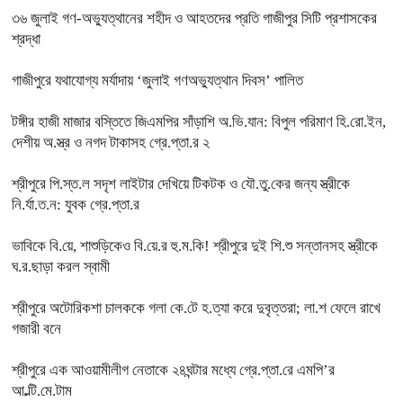
৩৬ জুলাই গণ-অভ্যুত্থানের শহীদ ও আহতদের প্রতি গাজীপুর সিটি প্রশাসকের
শ্রদ্ধা
গাজীপুরে যথাযোগ্য মর্যাদায় ‘জুলাই গণঅভ্যুত্থান দিবস’ পালিত
টঙ্গীর হাজী মাজার বস্তিতে জিএমপির সাঁড়াশি অ.ভি.যান: বিপুল পরিমাণ হি.রো.ইন,
দেশীয় অ.স্ত্র ও নগদ টাকাসহ গ্রে.প্তা.র ২
শ্রীপুরে পি.স্ত.ল সদৃশ লাইটার দেখিয়ে টিকটক ও যৌ.তু.কের জন্য স্ত্রীকে
নি.র্যা.ত.ন: যুবক গ্রে.প্তা.র
ভাবিকে বি.য়ে, শাশুড়িকেও বি.য়ে.র হু.ম.কি! শ্রীপুরে দুই শি.শু সন্তানসহ স্ত্রীকে
ঘ.র.ছাড়া করল স্বামী
শ্রীপুরে অটোরিকশা চালককে গলা কে.টে হ.ত্যা করে দুবৃত্তরা; লা.শ ফেলে রাখে
গজারী বনে
শ্রীপুরে এক আওয়ামীলীগ নেতাকে ২৪ঘন্টার মধ্যে গ্রে.প্তা.রে এমপি’র
আ.ল্টি.মে.টাম