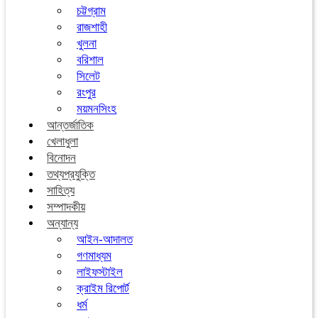
চট্টগ্রাম
রাজশাহী
খুলনা
বরিশাল
সিলেট
রংপুর
ময়মনসিংহ
আন্তর্জাতিক
খেলাধুলা
বিনোদন
তথ্যপ্রযুক্তি
সাহিত্য
সম্পাদকীয়
অন্যান্য
আইন-আদালত
গণমাধ্যম
লাইফস্টাইল
ক্রাইম রিপোর্ট
ধর্ম