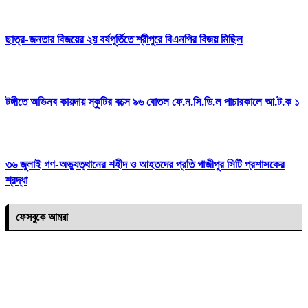
ছাত্র-জনতার বিজয়ের ২য় বর্ষপূর্তিতে শ্রীপুরে বিএনপির বিজয় মিছিল
টঙ্গীতে অভিনব কায়দায় স্কুটির বক্সে ৯৬ বোতল ফে.ন.সি.ডি.ল পাচারকালে আ.ট.ক ১
৩৬ জুলাই গণ-অভ্যুত্থানের শহীদ ও আহতদের প্রতি গাজীপুর সিটি প্রশাসকের
শ্রদ্ধা
ফেসবুকে আমরা