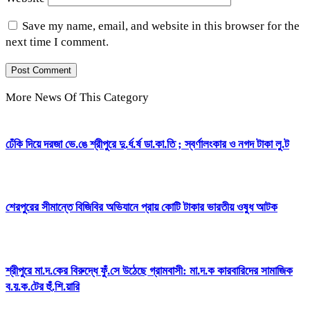
Save my name, email, and website in this browser for the
next time I comment.
More News Of This Category
ঢেঁকি দিয়ে দরজা ভে.ঙে শ্রীপুরে দু.র্ধ.র্ষ ডা.কা.তি ; স্বর্ণালংকার ও নগদ টাকা লু.ট
শেরপুরের সীমান্তে বিজিবির অভিযানে প্রায় কোটি টাকার ভারতীয় ওষুধ আটক
শ্রীপুরে মা.দ.কের বিরুদ্ধে ফুঁ.সে উঠেছে গ্রামবাসী: মা.দ.ক কারবারিদের সামাজিক
ব.য়.ক.টের হুঁ.শি.য়ারি