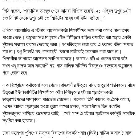
তিনি বলেন, ‘প্রাথমিক তদন্ত শেষে আমরা নিশ্চিত হয়েছি, ২১ এপ্রিল দুপুর ১২টা
৫৩ মিনিট থেকে দুপুর ১টা ১৩ মিনিটের মধ্যে ওই ঘটনা ঘটেছে।’
এদিকে আলোচিত এ ঘটনায় আন্দোলনকারী শিক্ষার্থীদের সঙ্গে কথা বলেও নানা তথ্য
পাওয়া গেছে। আন্দোলনের মাধ্যমে যৌন নিপীড়নে জড়িত বখাটেরা ধরা পড়ায় একটা
দৃষ্টান্ত স্থাপন করতে পেরেছে তারা। গণপরিবহনে তারা আর এ ধরনের ঘটনা দেখতে
চায় না। শুধু শিক্ষার্থী নয়, বাসযাত্রী কোনো নারীকেই অসম্মান করা যাবে না।
শিক্ষার্থীরা আপাতত আন্দোলন স্থগিত করেছে। আবারও যদি এ ধরনের ঘটনা ঘটে
তখন শুধু চালক আর সহযোগী নয়, বাস মালিক সমিতির বিরুদ্ধেও বৃহত্তর আন্দোলন
গড়ে তোলা হবে।
এক নিঃশ্বাসে কথাগুলো বলে গেলেন রাজধানীর উত্তর বাড্ডায় তুরাগ পরিবহনের বাসে
উত্তরা ইউনিভার্সিটির শিক্ষার্থীকে যৌন নিপীড়নের ঘটনায় প্রতিবাদকারী
ছাত্রপরিষদের সমন্বয়ক পারভেজ হোসেন। গতকাল তিনি কালের কণ্ঠকে বলেন,
‘এখন আমরা গ্রেপ্তার হওয়া তুরাগ বাসের চালক, সহযোগীসহ তিন বখাটের
দৃষ্টান্তমূলক শাস্তির অপেক্ষায় আছি। সেই সঙ্গে এ ঘটনার প্রতিবাদ কর্মসূচি সাময়িক
স্থগিত করা হয়েছে।’
ঢাকা মহানগর পুলিশের উত্তরা বিভাগের উপকমিশনার (ডিসি) নাভিদ কামাল শৈবাল