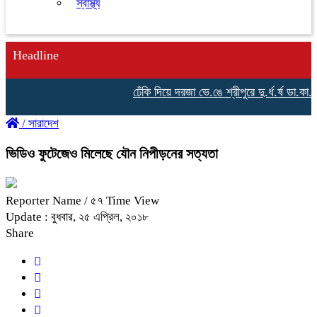
স্বাস্থ্য
Headline
ঢেঁকি দিয়ে দরজা ভে.ঙে শ্রীপুরে দু.র্ধ.র্ষ ডা.কা.তি 
/
সারাদেশ
ভিডিও ফুটেজেও মিলেছে যৌন নিপীড়নের সত্যতা
Reporter Name
/ ৫৭ Time View
Update : বুধবার, ২৫ এপ্রিল, ২০১৮
Share