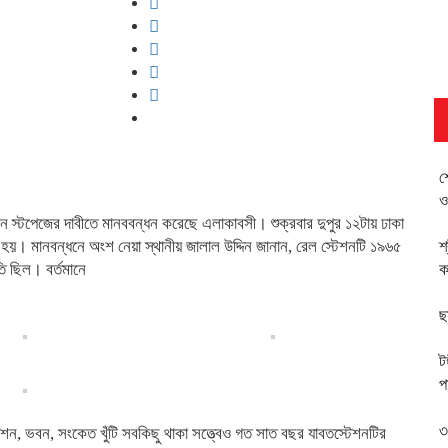
শ
ও
্রেন স্টপেজের দাবীতে মানববন্ধন করেছে এলাকাবসী। শুক্রবার দুপুর ১২টায় ঢাকা
 হয়। মানবন্ধনে অংশ নেয়া স্থানীয় জালাল উদ্দিন জানান, রেল স্টেশনটি ১৯৬৫
শ
ি ছিল। বর্তমানে
ক
ছ
ট
প
৩
েশন, ভবন, সংকেত খুঁটি সবকিছু থাকা সত্ত্বেও গত সাত বছর যাবতস্টেশনটির