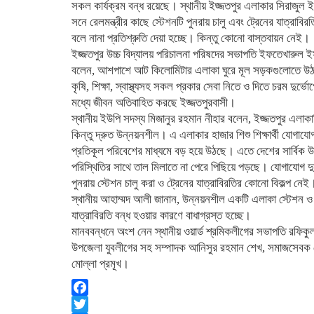
সকল কার্যক্রম বন্ধ রয়েছে। স্থানীয় ইজ্জতপুর এলাকার সিরাজুল ইস
সনে রেলমন্ত্রীর কাছে স্টেশনটি পুনরায় চালু এবং ট্রেনের যাত্র
বলে নানা প্রতিশ্রুতি দেয়া হচ্ছে। কিন্তু কোনো বাস্তবায়ন নেই।
ইজ্জতপুর উচ্চ বিদ্যালয় পরিচালনা পরিষদের সভাপতি ইফতেখারুল 
বলেন, আশপাশে আট কিলোমিটার এলাকা ঘুরে মূল সড়কগুলোতে উ
কৃষি, শিক্ষা, স্বাস্থ্যসহ সকল প্রকার সেবা নিতে ও দিতে চরম দুর্ভো
মধ্যে জীবন অতিবাহিত করছে ইজ্জতপুরবাসী।
স্থানীয় ইউপি সদস্য মিজানুর রহমান নীহার বলেন, ইজ্জতপুর এলাকাট
কিন্তু দ্রুত উন্নয়নশীল। এ এলাকার হাজার শিশু শিক্ষার্থী যোগাযো
প্রতিকূল পরিবেশের মাধ্যমে বড় হয়ে উঠছে। এতে দেশের সার্বিক উ
পরিস্থিতির সাথে তাল মিলাতে না পেরে পিছিয়ে পড়ছে। যোগাযোগ দুর
পুনরায় স্টেশন চালু করা ও ট্রেনের যাত্রাবিরতির কোনো বিকল্প নেই
স্থানীয় আহাম্মদ আলী জানান, উন্নয়নশীল একটি এলাকা স্টেশন ও 
যাত্রাবিরতি বন্ধ হওয়ার কারণে বাধাগ্রস্ত হচ্ছে।
মানববন্ধনে অংশ নেন স্থানীয় ওয়ার্ড শ্রমিকলীগের সভাপতি রফিক
উপজেলা যুবলীগের সহ সম্পাদক আনিসুর রহমান শেখ, সমাজসেবক
মোল্লা প্রমূখ।
Facebook