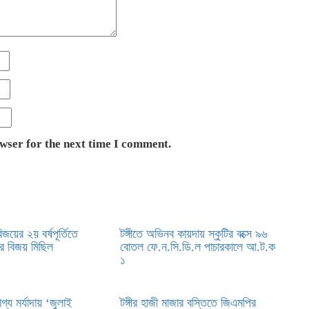
owser for the next time I comment.
জয়ের ২য় বর্ষপূর্তিতে
টঙ্গীতে অভিনব কায়দায় স্কুটির বক্সে ৯৬
ির বিজয় মিছিল
বোতল ফে.ন.সি.ডি.ল পাচারকালে আ.ট.ক
১
্য মর্যাদায় ‘জুলাই
টঙ্গীর হাজী মাজার বস্তিতে জিএমপির