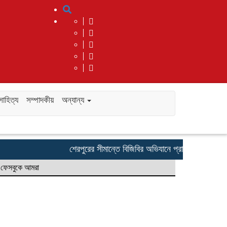
সাহিত্য
সম্পাদকীয়
অন্যান্য
শেরপুরের সীমান্তে বিজিবির অভিযানে প্রায় কোটি টাকার ভা
ফেসবুকে আমরা