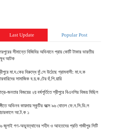
Last Update
Popular Post
েরপুরের সীমান্তে বিজিবির অভিযানে প্রায় কোটি টাকার ভারতীয়
ষুধ আটক
্রীপুরে মা.দ.কের বিরুদ্ধে ফুঁ.সে উঠেছে গ্রামবাসী: মা.দ.ক
ারবারিদের সামাজিক ব.য়.ক.টের হুঁ.শি.য়ারি
াত্র-জনতার বিজয়ের ২য় বর্ষপূর্তিতে শ্রীপুরে বিএনপির বিজয় মিছিল
ঙ্গীতে অভিনব কায়দায় স্কুটির বক্সে ৯৬ বোতল ফে.ন.সি.ডি.ল
াচারকালে আ.ট.ক ১
৬ জুলাই গণ-অভ্যুত্থানের শহীদ ও আহতদের প্রতি গাজীপুর সিটি