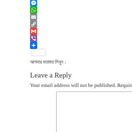
Twitter
Messenger
WhatsApp
Email
Copy
Link
Gmail
Viber
Share
আপনার মতামত লিখুন :
Leave a Reply
Your email address will not be published.
Requir