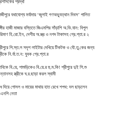
্রশাসকের শ্রদ্ধা
াজীপুরে যথাযোগ্য মর্যাদায় ‘জুলাই গণঅভ্যুত্থান দিবস’ পালিত
ঙ্গীর হাজী মাজার বস্তিতে জিএমপির সাঁড়াশি অ.ভি.যান: বিপুল
রিমাণ হি.রো.ইন, দেশীয় অ.স্ত্র ও নগদ টাকাসহ গ্রে.প্তা.র ২
্রীপুরে পি.স্ত.ল সদৃশ লাইটার দেখিয়ে টিকটক ও যৌ.তু.কের জন্য
্ত্রীকে নি.র্যা.ত.ন: যুবক গ্রে.প্তা.র
াবিকে বি.য়ে, শাশুড়িকেও বি.য়ে.র হু.ম.কি! শ্রীপুরে দুই শি.শু
ন্তানসহ স্ত্রীকে ঘ.র.ছাড়া করল স্বামী
ুধ দিয়ে গোসল ও মায়ের মাথায় হাত রেখে শপথ: দল ছাড়লেন
িএনপি নেতা