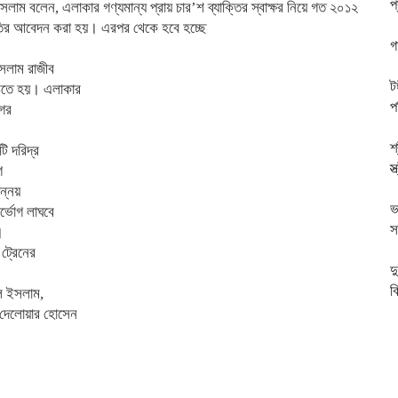
প
লাম বলেন, এলাকার গণ্যমান্য প্রায় চার’শ ব্যাক্তির স্বাক্ষর নিয়ে গত ২০১২
াবিরতির আবেদন করা হয়। এরপর থেকে হবে হচ্ছে
গ
ইসলাম রাজীব
ট
ঠতে হয়। এলাকার
প
গের
শ
ি দরিদ্র
স
গ
ন্নয়
ভ
্ভোগ লাঘবে
স
।
ট্রেনের
দ
ব
ুল ইসলাম,
 দেলোয়ার হোসেন